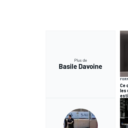
Plus de
Basile Davoine
FORM
Ce 
les
est