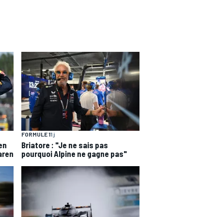
FORMULE 1
1 j
en
Briatore : "Je ne sais pas
aren
pourquoi Alpine ne gagne pas"