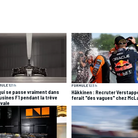
ULE 1
21 h
FORMULE 1
23 h
qui se passe vraiment dans
Häkkinen : Recruter Verstapp
 usines F1 pendant la trêve
ferait "des vagues" chez McL
ivale