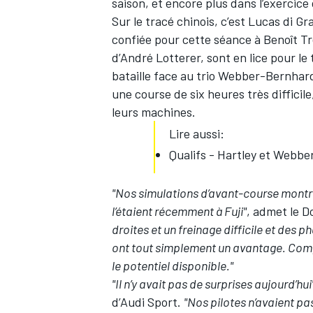
saison, et encore plus dans l’exercice
Sur le tracé chinois, c’est
Lucas di Gra
confiée pour cette séance à
Benoît Tr
d’
André Lotterer
, sont en lice pour l
bataille face au trio Webber-Bernhard
une course de six heures très difficil
leurs machines.
Lire aussi:
Qualifs - Hartley et Webber
"Nos simulations d’avant-course montrai
l’étaient récemment à Fuji"
, admet le D
droites et un freinage difficile et des
ont tout simplement un avantage. Compt
le potentiel disponible."
"Il n’y avait pas de surprises aujourd’hui
d’Audi Sport.
"Nos pilotes n’avaient p