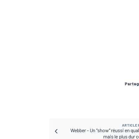
AUTRES CHAMPIONNATS
Partag
ARTICLE
Webber - Un "show" réussi en qual
mais le plus du