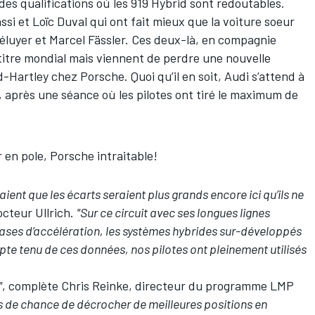
 des qualifications où les 919 Hybrid sont redoutables.
ssi
et
Loïc Duval
qui ont fait mieux que la voiture soeur
éluyer
et
Marcel Fässler
. Ces deux-là, en compagnie
e titre mondial mais viennent de perdre une nouvelle
-Hartley chez Porsche. Quoi qu’il en soit, Audi s’attend à
e, après une séance où les pilotes ont tiré le maximum de
 en pole, Porsche intraitable!
ent que les écarts seraient plus grands encore ici qu’ils ne
octeur Ullrich.
"Sur ce circuit avec ses longues lignes
 phases d’accélération, les systèmes hybrides sur-développés
e tenu de ces données, nos pilotes ont pleinement utilisés
"
, complète Chris Reinke, directeur du programme LMP
as de chance de décrocher de meilleures positions en