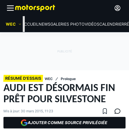
WEC
ACCUEIL
NEWS
GALERIES PHOTO
VIDÉOS
CALENDRIER
R
RÉSUMÉ D'ESSAIS
WEC
Prologue
AUDI EST DÉSORMAIS FIN
PRÊT POUR SILVESTONE
Mis à jour:
30 mars 2015, 11:23
AJOUTER COMME SOURCE PRIVILÉGIÉE