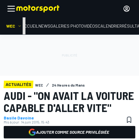
WEC
ACCUEIL
NEWS
GALERIES PHOTO
VIDÉOS
CALENDRIER
RÉSULT
ACTUALITÉS
WEC
24 Heures du Mans
AUDI - "ON AVAIT LA VOITURE
CAPABLE D'ALLER VITE"
Basile Davoine
Mis à jour:
14 juin 2015, 15:43
AJOUTER COMME SOURCE PRIVILÉGIÉE