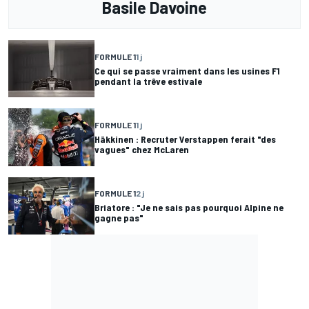
Basile Davoine
FORMULE 1
1 j
Ce qui se passe vraiment dans les usines F1
pendant la trêve estivale
FORMULE 1
1 j
Häkkinen : Recruter Verstappen ferait "des
vagues" chez McLaren
FORMULE 1
2 j
Briatore : "Je ne sais pas pourquoi Alpine ne
gagne pas"