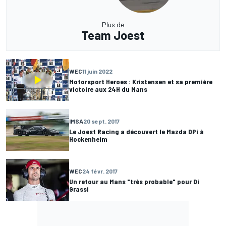
Plus de
Team Joest
WEC
11 juin 2022
Motorsport Heroes : Kristensen et sa première
victoire aux 24H du Mans
IMSA
20 sept. 2017
Le Joest Racing a découvert le Mazda DPi à
Hockenheim
WEC
24 févr. 2017
Un retour au Mans "très probable" pour Di
Grassi