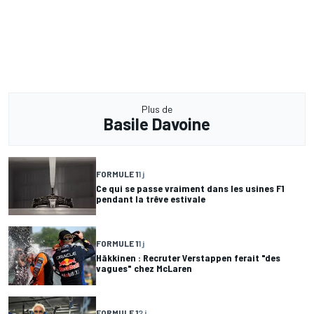
Plus de
Basile Davoine
FORMULE 1
1 j
Ce qui se passe vraiment dans les usines F1
pendant la trêve estivale
FORMULE 1
1 j
Häkkinen : Recruter Verstappen ferait "des
vagues" chez McLaren
FORMULE 1
2 j