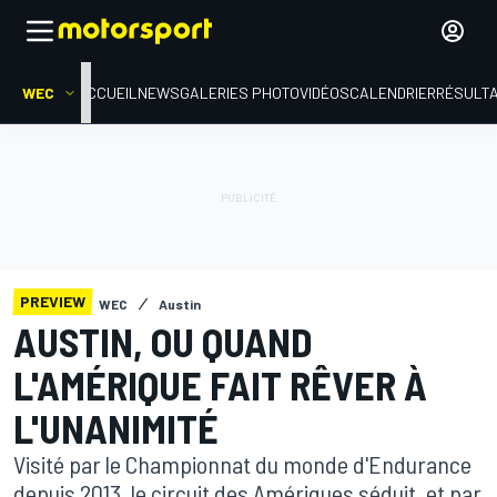
WEC
ACCUEIL
NEWS
GALERIES PHOTO
VIDÉOS
CALENDRIER
RÉSULT
PREVIEW
WEC
Austin
AUSTIN, OU QUAND
L'AMÉRIQUE FAIT RÊVER À
L'UNANIMITÉ
Visité par le Championnat du monde d'Endurance
depuis 2013, le circuit des Amériques séduit, et par