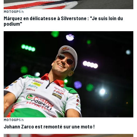
MOTOGP
5 h
Márquez en délicatesse à Silverstone : "Je suis loin du
podium"
MOTOGP
5 h
Johann Zarco est remonté sur une moto !