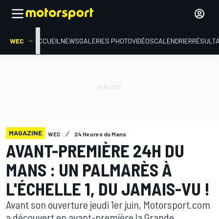
WEC
ACCUEIL
NEWS
GALERIES PHOTO
VIDÉOS
CALENDRIER
RÉSULT
MAGAZINE
WEC
24 Heures du Mans
AVANT-PREMIÈRE 24H DU
MANS : UN PALMARÈS À
L'ÉCHELLE 1, DU JAMAIS-VU !
Avant son ouverture jeudi 1er juin, Motorsport.com
a découvert en avant-première la Grande