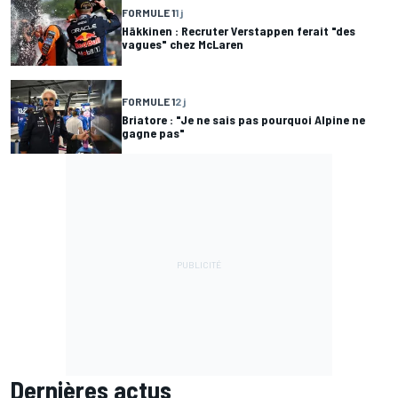
FORMULE 1
1 j
Häkkinen : Recruter Verstappen ferait "des
vagues" chez McLaren
FORMULE 1
2 j
Briatore : "Je ne sais pas pourquoi Alpine ne
gagne pas"
Dernières actus