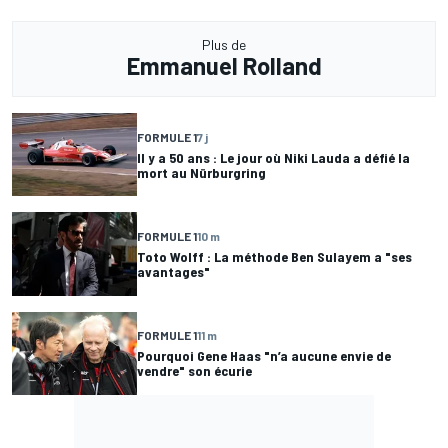
Plus de
Emmanuel Rolland
FORMULE 1
7 j
Il y a 50 ans : Le jour où Niki Lauda a défié la
mort au Nürburgring
FORMULE 1
10 m
Toto Wolff : La méthode Ben Sulayem a "ses
avantages"
FORMULE 1
11 m
Pourquoi Gene Haas "n’a aucune envie de
vendre" son écurie