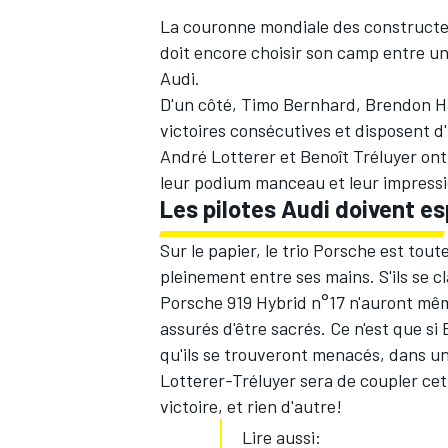
La couronne mondiale des constructeur
doit encore choisir son camp entre u
Audi.
D'un côté,
Timo Bernhard
,
Brendon H
victoires consécutives et disposent d'
André Lotterer
et
Benoît Tréluyer
ont 
leur podium manceau et leur impressi
Les pilotes Audi doivent e
Sur le papier, le trio Porsche est tout
pleinement entre ses mains. S'ils se 
Porsche 919 Hybrid n°17 n'auront même
assurés d'être sacrés. Ce n'est que 
qu'ils se trouveront menacés, dans un
Lotterer-Tréluyer sera de coupler ce
victoire, et rien d'autre!
Lire aussi: