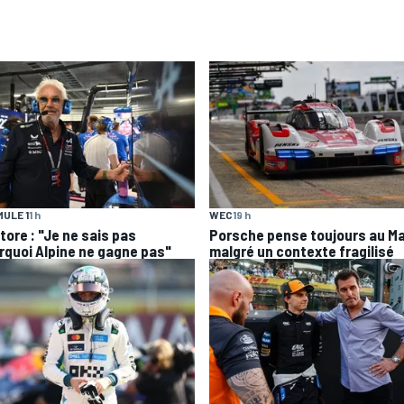
ULE 1
1 h
WEC
19 h
tore : "Je ne sais pas
Porsche pense toujours au M
rquoi Alpine ne gagne pas"
malgré un contexte fragilisé