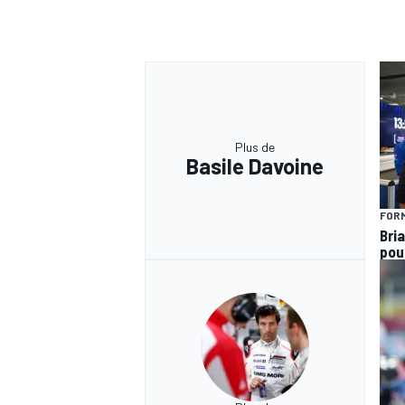
Plus de
Basile Davoine
FORM
Bria
pou