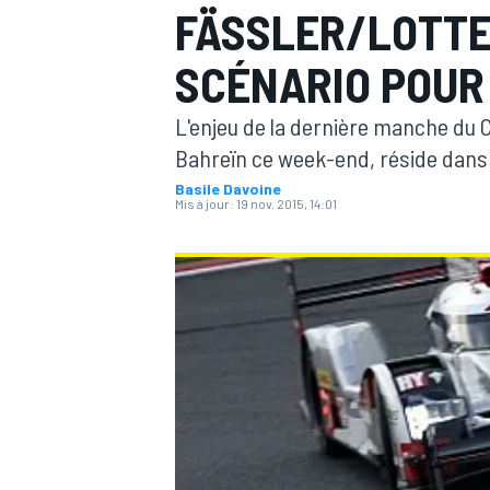
FÄSSLER/LOTTE
SCÉNARIO POUR 
L'enjeu de la dernière manche du
Bahreïn ce week-end, réside dans l'
MOTOGP
Basile Davoine
Mis à jour:
19 nov. 2015, 14:01