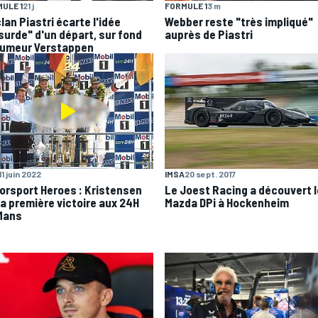
ULE 1
21 j
FORMULE 1
3 m
lan Piastri écarte l'idée
Webber reste "très impliqué"
surde" d'un départ, sur fond
auprès de Piastri
rumeur Verstappen
11 juin 2022
IMSA
20 sept. 2017
orsport Heroes : Kristensen
Le Joest Racing a découvert l
sa première victoire aux 24H
Mazda DPi à Hockenheim
Mans