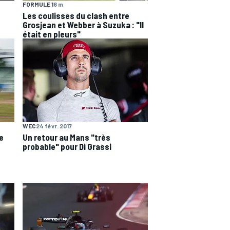
FORMULE 1
6 m
Les coulisses du clash entre
Grosjean et Webber à Suzuka : "Il
était en pleurs"
WEC
24 févr. 2017
e
Un retour au Mans "très
probable" pour Di Grassi