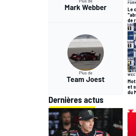
Plus de
FORM
Mark Webber
Le c
"ab
de 
Plus de
WEC
Team Joest
Mot
et 
du 
Dernières actus