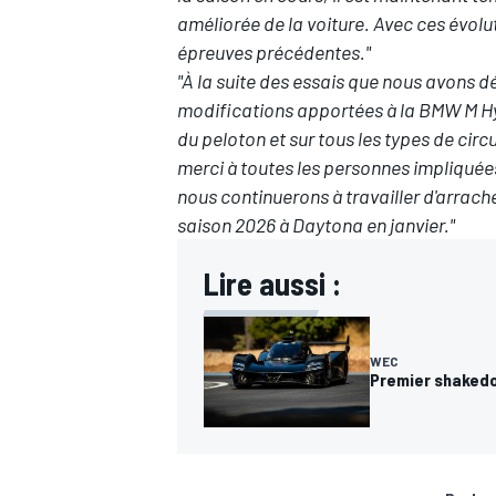
améliorée de la voiture. Avec ces évol
épreuves précédentes."
"À la suite des essais que nous avons 
modifications apportées à la BMW M Hyb
du peloton et sur tous les types de circ
AUTRES CHAMPIONNATS
merci à toutes les personnes impliquée
nous continuerons à travailler d'arrach
saison 2026 à Daytona en janvier."
Lire aussi :
WEC
Premier shakedo