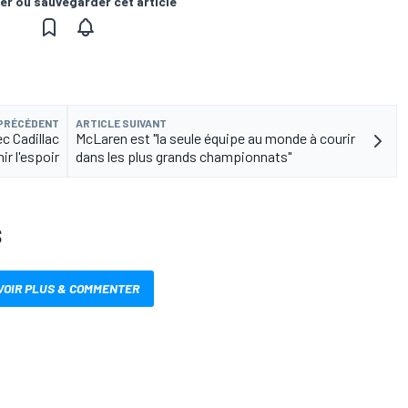
er ou sauvegarder cet article
 PRÉCÉDENT
ARTICLE SUIVANT
c Cadillac
McLaren est "la seule équipe au monde à courir
ir l'espoir
dans les plus grands championnats"
S
VOIR PLUS & COMMENTER