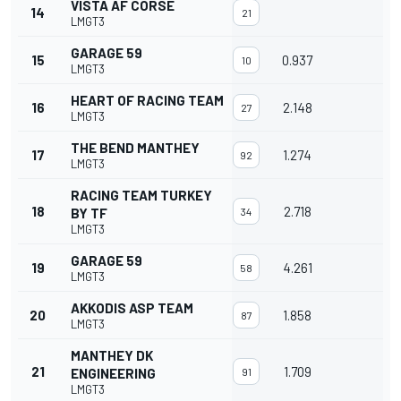
VISTA AF CORSE
14
21
LMGT3
GARAGE 59
15
0.937
10
LMGT3
HEART OF RACING TEAM
16
2.148
27
LMGT3
THE BEND MANTHEY
17
1.274
92
LMGT3
RACING TEAM TURKEY
18
2.718
BY TF
34
LMGT3
GARAGE 59
19
4.261
58
LMGT3
AKKODIS ASP TEAM
20
1.858
87
LMGT3
MANTHEY DK
21
1.709
ENGINEERING
91
LMGT3