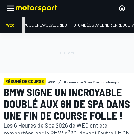
WEC
ACCUEIL
NEWS
GALERIES PHOTO
VIDÉOS
CALENDRIER
RÉSULT
RÉSUMÉ DE COURSE
WEC
6 Heures de Spa-Francorchamps
BMW SIGNE UN INCROYABLE
DOUBLÉ AUX 6H DE SPA DANS
UNE FIN DE COURSE FOLLE !
Les 6 Heures de Spa 2026 de WEC ont été
remportées par la BMW n°20, devant l'autre LMDh