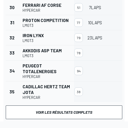
FERRARI AF CORSE
30
7LAPS
51
HYPERCAR
PROTON COMPETITION
31
10LAPS
77
LMGT3
IRON LYNX
32
23LAPS
79
LMGT3
AKKODIS ASP TEAM
33
78
LMGT3
PEUGEOT
34
TOTALENERGIES
94
HYPERCAR
CADILLAC HERTZ TEAM
35
JOTA
38
HYPERCAR
VOIR LES RÉSULTATS COMPLETS