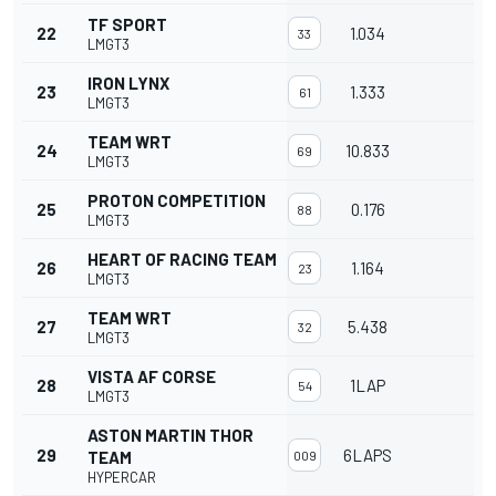
TF SPORT
22
1.034
33
LMGT3
IRON LYNX
23
1.333
61
LMGT3
TEAM WRT
24
10.833
69
LMGT3
PROTON COMPETITION
25
0.176
88
LMGT3
HEART OF RACING TEAM
26
1.164
23
LMGT3
TEAM WRT
27
5.438
32
LMGT3
VISTA AF CORSE
28
1LAP
54
LMGT3
ASTON MARTIN THOR
29
6LAPS
TEAM
009
HYPERCAR