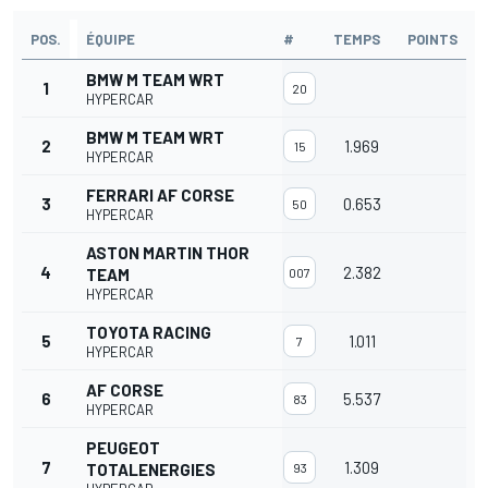
POS.
ÉQUIPE
#
TEMPS
POINTS
BMW M TEAM WRT
1
20
HYPERCAR
BMW M TEAM WRT
2
1.969
15
HYPERCAR
FERRARI AF CORSE
3
0.653
50
HYPERCAR
ASTON MARTIN THOR
4
2.382
TEAM
007
HYPERCAR
TOYOTA RACING
5
1.011
7
HYPERCAR
AF CORSE
6
5.537
83
HYPERCAR
PEUGEOT
7
1.309
TOTALENERGIES
93