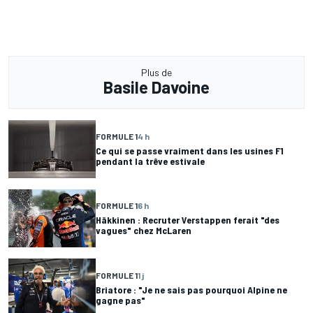
Plus de
Basile Davoine
FORMULE 1
4 h
Ce qui se passe vraiment dans les usines F1
pendant la trêve estivale
FORMULE 1
6 h
Häkkinen : Recruter Verstappen ferait "des
vagues" chez McLaren
FORMULE 1
1 j
Briatore : "Je ne sais pas pourquoi Alpine ne
gagne pas"