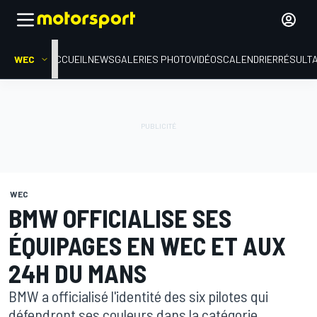
WEC
ACCUEIL
NEWS
GALERIES PHOTO
VIDÉOS
CALENDRIER
RÉSULT
WEC
BMW OFFICIALISE SES
ÉQUIPAGES EN WEC ET AUX
24H DU MANS
BMW a officialisé l'identité des six pilotes qui
défendront ses couleurs dans la catégorie