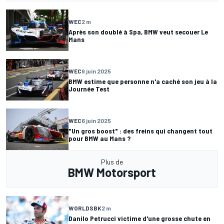
WEC
2 m
Après son doublé à Spa, BMW veut secouer Le
Mans
WEC
9 juin 2025
BMW estime que personne n'a caché son jeu à la
Journée Test
WEC
6 juin 2025
"Un gros boost" : des freins qui changent tout
pour BMW au Mans ?
Plus de
BMW Motorsport
WORLDSBK
2 m
Danilo Petrucci victime d'une grosse chute en