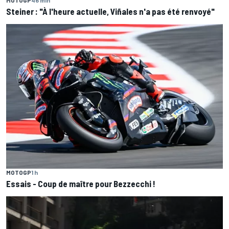
MOTOGP
46 min
Steiner : "À l'heure actuelle, Viñales n'a pas été renvoyé"
MOTOGP
1 h
Essais - Coup de maître pour Bezzecchi !