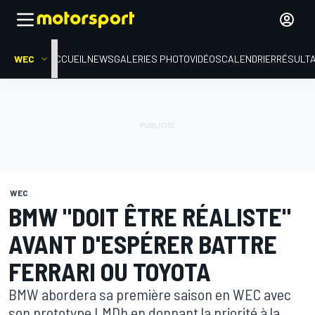
WEC
ACCUEIL
NEWS
GALERIES PHOTO
VIDÉOS
CALENDRIER
RÉSULT
WEC
BMW "DOIT ÊTRE RÉALISTE"
AVANT D'ESPÉRER BATTRE
FERRARI OU TOYOTA
BMW abordera sa première saison en WEC avec
son prototype LMDh en donnant la priorité à la