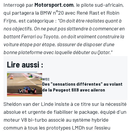
Interrogé par
Motorsport.com
, le pilote sud-africain,
qui partagera la BMW n°20 avec
René Rast
et
Robin
Frijns
, est catégorique :
"On doit être réalistes quant à
nos objectifs. On ne peut pas s'attendre à commencer en
battant Ferrari ou Toyota, on doit vraiment construire la
voiture étape par étape, s'assurer de disposer d'une
bonne plateforme avec laquelle débuter au Qatar."
Lire aussi :
WEC
Des "sensations différentes" au volant
de la Peugeot 9X8 avec aileron
Sheldon van der Linde insiste à ce titre sur la nécessité
absolue et urgente de fiabiliser le package, équipé d'un
moteur V8 bi-turbo associé au système hybride
commun à tous les prototypes LMDh sur l'essieu