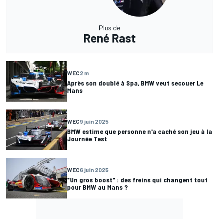
Plus de
René Rast
WEC
2 m
Après son doublé à Spa, BMW veut secouer Le
Mans
WEC
9 juin 2025
BMW estime que personne n'a caché son jeu à la
Journée Test
WEC
6 juin 2025
"Un gros boost" : des freins qui changent tout
pour BMW au Mans ?