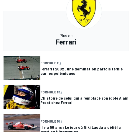
Plus de
Ferrari
FORMULE 1
1 j
Ferrari F2002 : une domination parfois ternie
par les polémiques
FORMULE 1
3 j
L'histoire de celui qui a remplacé son idole Alain
Prost chez Ferrari
FORMULE 1
6 j
Il y a 50 ans : Le jour où Niki Lauda a défié la
mort au Nürburgring