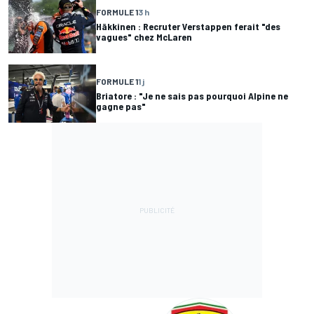
FORMULE 1
3 h
Häkkinen : Recruter Verstappen ferait "des
vagues" chez McLaren
FORMULE 1
1 j
Briatore : "Je ne sais pas pourquoi Alpine ne
gagne pas"