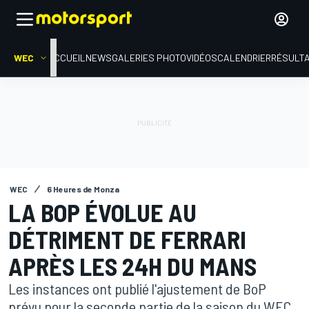
WEC
ACCUEIL
NEWS
GALERIES PHOTO
VIDÉOS
CALENDRIER
RÉSULT
WEC
6 Heures de Monza
LA BOP ÉVOLUE AU
DÉTRIMENT DE FERRARI
APRÈS LES 24H DU MANS
Les instances ont publié l'ajustement de BoP
prévu pour la seconde partie de la saison du WEC,