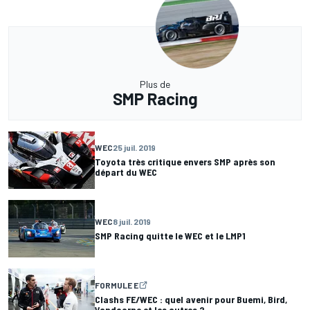
Plus de
SMP Racing
WEC
25 juil. 2019
Toyota très critique envers SMP après son
départ du WEC
WEC
8 juil. 2019
SMP Racing quitte le WEC et le LMP1
FORMULE E
Clashs FE/WEC : quel avenir pour Buemi, Bird,
Vandoorne et les autres ?