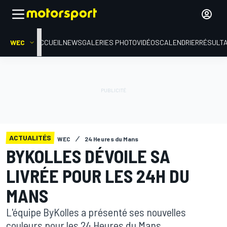
WEC
ACCUEIL
NEWS
GALERIES PHOTO
VIDÉOS
CALENDRIER
RÉSULT
ACTUALITÉS
WEC
24 Heures du Mans
BYKOLLES DÉVOILE SA
LIVRÉE POUR LES 24H DU
MANS
L'équipe ByKolles a présenté ses nouvelles
couleurs pour les 24 Heures du Mans.