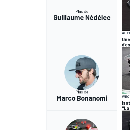
Plus de
Guillaume Nédélec
AUT
Une
d’e
Plus de
Marco Bonanomi
WEC
Isot
"La