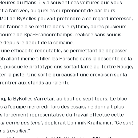
Heures du Mans, il y a souvent ces voitures que vous
nt à l'arrivée, ou qu'elles surprennent de par leurs
/01 de ByKolles pouvait prétendre à ce regard intéressé,
t de l'année à se mettre dans le rythme, après plusieurs
 course de Spa-Francorchamps, réalisée sans soucis,
hé depuis le début de la semaine.
une efficacité redoutable, se permettant de dépasser
b allant même titiller les Porsche dans la descente de la
e, puisque le prototype gris sortait large au Tertre Rouge,
er la piste. Une sortie qui causait une crevaison sur la
 rentrer aux stands au ralenti.
g, la ByKolles s'arrêtait au bout de sept tours. Le bloc
s à l'équipe mercredi, lors des essais, ne donnait plus
pas forcément représentative du travail effectué cette
r qui n'a pas tenu",
déplorait Dominik Kraihamer
. "Ce sont
 à travailler."