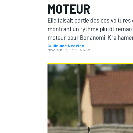
MOTEUR
Elle faisait partie des ces voiture
montrant un rythme plutôt remarqu
moteur pour Bonanomi-Kraihamer
Guillaume Nédélec
MOTOGP
Mis à jour:
17 juin 2017, 17:03