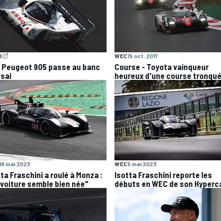
O
WEC
15 oct. 2017
 Peugeot 905 passe au banc
Course - Toyota vainqueur
ssai
heureux d'une course tronqu
18 mai 2023
WEC
5 mai 2023
ta Fraschini a roulé à Monza :
Isotta Fraschini reporte les
 voiture semble bien née"
débuts en WEC de son Hyperc