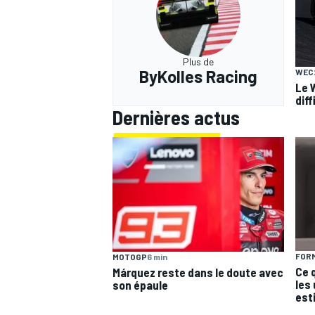
Plus de
ByKolles Racing
WEC
Le 
diff
Dernières actus
FORM
MOTOGP
6 min
Ce 
Márquez reste dans le doute avec
les
son épaule
est