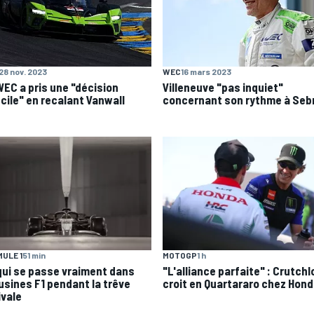
28 nov. 2023
WEC
16 mars 2023
WEC a pris une "décision
Villeneuve "pas inquiet"
icile" en recalant Vanwall
concernant son rythme à Seb
ULE 1
51 min
MOTOGP
1 h
qui se passe vraiment dans
"L'alliance parfaite" : Crutch
 usines F1 pendant la trêve
croit en Quartararo chez Hon
ivale