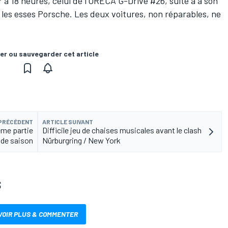
 18 heures, celui de l'ORECA G-Drive #26, suite à a son
les esses Porsche. Les deux voitures, non réparables, ne
er ou sauvegarder cet article
 PRÉCÉDENT
ARTICLE SUIVANT
ème partie
Difficile jeu de chaises musicales avant le clash
de saison
Nürburgring / New York
S
VOIR PLUS & COMMENTER