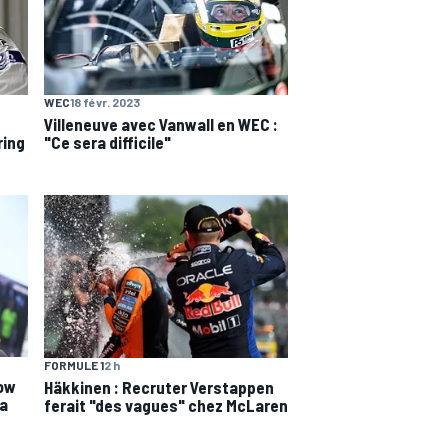
WEC
18 févr. 2023
Villeneuve avec Vanwall en WEC :
ring
"Ce sera difficile"
FORMULE 1
2 h
low
Häkkinen : Recruter Verstappen
da
ferait "des vagues" chez McLaren