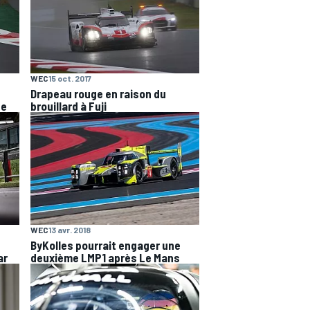
WEC
15 oct. 2017
Drapeau rouge en raison du
ée
brouillard à Fuji
WEC
13 avr. 2018
ByKolles pourrait engager une
ar
deuxième LMP1 après Le Mans