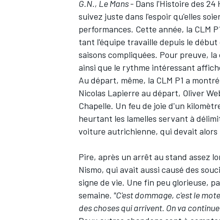
G.N., Le Mans -
Dans l'Histoire des 24 
suivez juste dans l'espoir qu'elles soie
performances. Cette année, la CLM P1
tant l'équipe travaille depuis le débu
saisons compliquées. Pour preuve, la
ainsi que le rythme intéressant affic
Au départ, même, la CLM P1 a montré 
Nicolas Lapierre au départ, Oliver Web
Chapelle. Un feu de joie d'un kilomètr
heurtant les lamelles servant à délimit
voiture autrichienne, qui devait alors
Pire, après un arrêt au stand assez lon
Nismo, qui avait aussi causé des souci
signe de vie. Une fin peu glorieuse, 
semaine.
"C'est dommage, c'est le moteu
des choses qui arrivent. On va continuer