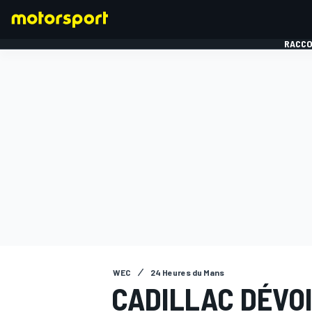
RACCO
FORMULE 1
WEC
24 Heures du Mans
CADILLAC DÉVOI