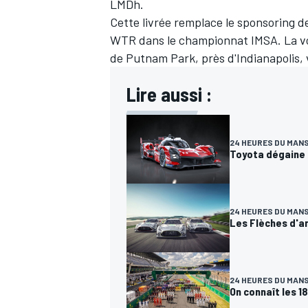
LMDh.
Cette livrée remplace le sponsoring de
WTR dans le championnat IMSA. La voit
de Putnam Park, près d'Indianapolis, 
Lire aussi :
24 HEURES DU MAN
Toyota dégaine u
24 HEURES DU MAN
Les Flèches d'ar
24 HEURES DU MAN
On connaît les 1