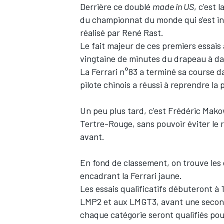
Derrière ce doublé
made in US
, c'est
du championnat du monde qui s'est inv
réalisé par
René Rast
.
Le fait majeur de ces premiers essais
vingtaine de minutes du drapeau à dami
AUTRES CHAMPIONNATS
La
Ferrari
n°83 a terminé sa course d
pilote chinois a réussi à reprendre la
Un peu plus tard, c'est
Frédéric Mako
Tertre-Rouge, sans pouvoir éviter le 
avant.
En fond de classement, on trouve les 
encadrant la Ferrari jaune.
Les essais qualificatifs débuteront 
LMP2 et aux LMGT3, avant une second
chaque catégorie seront qualifiés pou