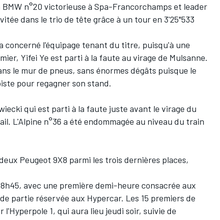
 la BMW n°20 victorieuse à Spa-Francorchamps et leader
itée dans le trio de tête grâce à un tour en 3'25"533
 a concerné l'équipage tenant du titre, puisqu'à une
er, Yifei Ye est parti à la faute au virage de Mulsanne.
ans le mur de pneus, sans énormes dégâts puisque le
 piste pour regagner son stand.
wiecki
qui est parti à la faute juste avant le virage du
rail. L'Alpine n°36 a été endommagée au niveau du train
deux Peugeot 9X8 parmi les trois dernières places,
à 18h45, avec une première demi-heure consacrée aux
e partie réservée aux Hypercar. Les 15 premiers de
r l'Hyperpole 1,
qui aura lieu jeudi soir
, suivie de