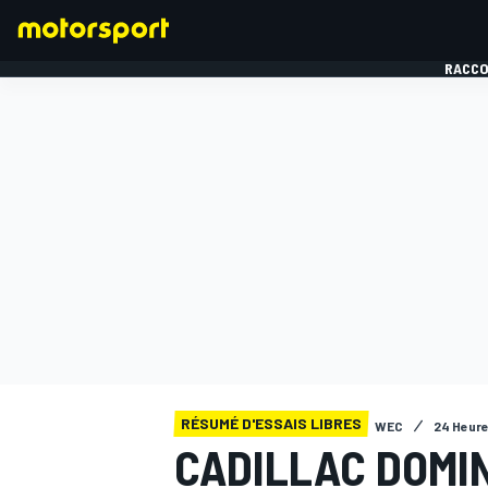
RACCO
FORMULE 1
RÉSUMÉ D'ESSAIS LIBRES
WEC
24 Heure
CADILLAC DOMIN