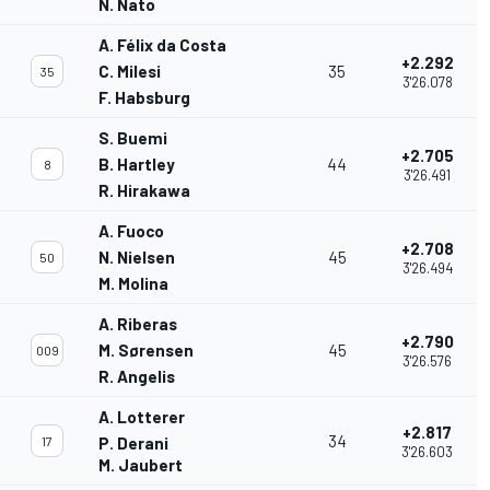
N. Nato
A. Félix da Costa
+2.292
C. Milesi
35
35
3'26.078
F. Habsburg
S. Buemi
+2.705
B. Hartley
44
8
3'26.491
R. Hirakawa
A. Fuoco
+2.708
N. Nielsen
45
50
3'26.494
M. Molina
A. Riberas
+2.790
M. Sørensen
45
009
3'26.576
R. Angelis
A. Lotterer
+2.817
34
17
P. Derani
3'26.603
M. Jaubert