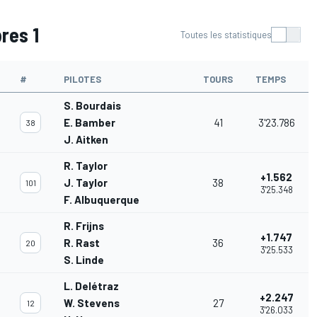
res 1
Toutes les statistiques
#
PILOTES
TOURS
TEMPS
S. Bourdais
E. Bamber
41
3'23.786
38
J. Aitken
R. Taylor
+1.562
J. Taylor
38
101
3'25.348
F. Albuquerque
R. Frijns
+1.747
R. Rast
36
20
3'25.533
S. Linde
L. Delétraz
+2.247
W. Stevens
27
12
3'26.033