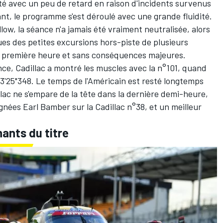
uté avec un peu de retard en raison d'incidents survenus
t, le programme s'est déroulé avec une grande fluidité.
ow, la séance n'a jamais été vraiment neutralisée, alors
ues des petites excursions hors-piste de plusieurs
 première heure et sans conséquences majeures.
ce, Cadillac a montré les muscles avec la n°101, quand
 3'25"348. Le temps de l'Américain est resté longtemps
lac ne s'empare de la tête dans la dernière demi-heure,
ignées
Earl Bamber
sur la Cadillac n°38, et un meilleur
ants du titre