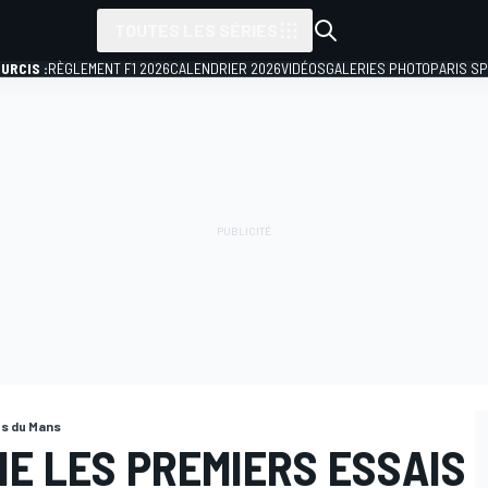
TOUTES LES SÉRIES
URCIS :
RÈGLEMENT F1 2026
CALENDRIER 2026
VIDÉOS
GALERIES PHOTO
PARIS S
s du Mans
E LES PREMIERS ESSAIS