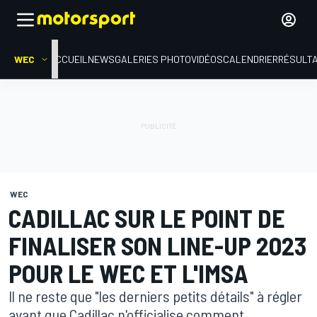
WEC
ACCUEIL
NEWS
GALERIES PHOTO
VIDÉOS
CALENDRIER
RÉSULT
WEC
CADILLAC SUR LE POINT DE
FINALISER SON LINE-UP 2023
POUR LE WEC ET L'IMSA
Il ne reste que "les derniers petits détails" à régler
avant que Cadillac n'officialise comment