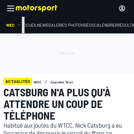
WEC
ACCUEIL
NEWS
GALERIES PHOTO
VIDÉOS
CALENDRIER
RÉSULT
ACTUALITÉS
WEC
Journée Test
CATSBURG N'A PLUS QU'À
ATTENDRE UN COUP DE
TÉLÉPHONE
Habitué aux joutes du WTCC, Nick Catsburg a eu
l’occasion de découvrir le circuit du Mans ce