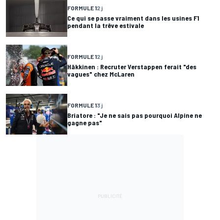
FORMULE 1
2 j
Ce qui se passe vraiment dans les usines F1
pendant la trêve estivale
FORMULE 1
2 j
Häkkinen : Recruter Verstappen ferait "des
vagues" chez McLaren
FORMULE 1
3 j
Briatore : "Je ne sais pas pourquoi Alpine ne
gagne pas"