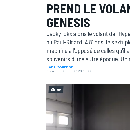
PREND LE VOLA
GENESIS
Jacky Ickx a pris le volant de l'H
au Paul-Ricard. À 81 ans, le sextu
MOTOGP
machine à l'opposé de celles qu'il
souvenirs d'une autre époque. Un
Téha Courbon
Mis à jour:
25 mai 2026, 10:22
146