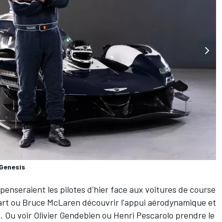
 Genesis
nseraient les pilotes d'hier face aux voitures de course
art
ou
Bruce McLaren
découvrir l'appui aérodynamique et
. Ou voir
Olivier Gendebien
ou
Henri Pescarolo
prendre le