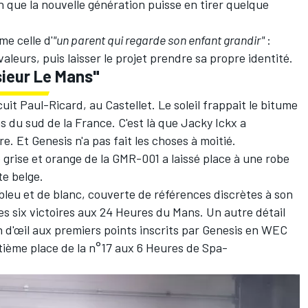
in que la nouvelle génération puisse en tirer quelque
me celle d'
"un parent qui regarde son enfant grandir"
:
aleurs, puis laisser le projet prendre sa propre identité.
ieur Le Mans"
uit Paul-Ricard, au Castellet. Le soleil frappait le bitume
ns du sud de la France. C'est là que Jacky Ickx a
re. Et Genesis n'a pas fait les choses à moitié.
ée grise et orange de la GMR-001 a laissé place à une robe
e belge.
 bleu et de blanc, couverte de références discrètes à son
es six victoires aux 24 Heures du Mans. Un autre détail
clin d'œil aux premiers points inscrits par Genesis en WEC
itième place de la n°17 aux 6 Heures de Spa-