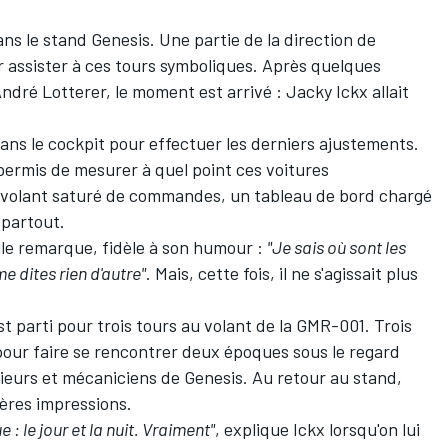
dans le stand Genesis. Une partie de la direction de
ur assister à ces tours symboliques. Après quelques
ndré Lotterer
, le moment est arrivé : Jacky Ickx allait
lé dans le cockpit pour effectuer les derniers ajustements.
permis de mesurer à quel point ces voitures
 volant saturé de commandes, un tableau de bord chargé
 partout.
eule remarque, fidèle à son humour :
"Je sais où sont les
me dites rien d'autre"
. Mais, cette fois, il ne s'agissait plus
st parti pour trois tours au volant de la GMR-001. Trois
pour faire se rencontrer deux époques sous le regard
énieurs et mécaniciens de Genesis. Au retour au stand,
ières impressions.
 le jour et la nuit. Vraiment"
, explique Ickx lorsqu'on lui