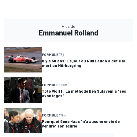
Plus de
Emmanuel Rolland
FORMULE 1
7 j
Il y a 50 ans : Le jour où Niki Lauda a défié la
mort au Nürburgring
FORMULE 1
10 m
Toto Wolff : La méthode Ben Sulayem a "ses
avantages"
FORMULE 1
11 m
Pourquoi Gene Haas "n’a aucune envie de
vendre" son écurie