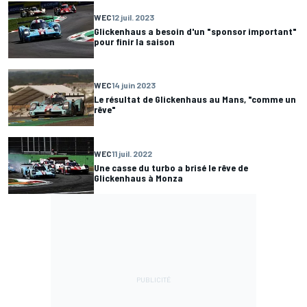
WEC
12 juil. 2023
Glickenhaus a besoin d'un "sponsor important"
pour finir la saison
WEC
14 juin 2023
Le résultat de Glickenhaus au Mans, "comme un
rêve"
WEC
11 juil. 2022
Une casse du turbo a brisé le rêve de
Glickenhaus à Monza