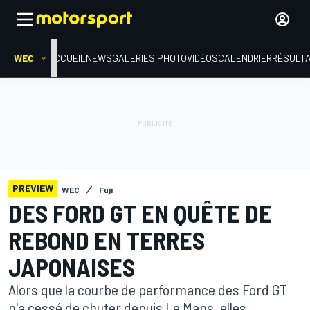
WEC
ACCUEIL
NEWS
GALERIES PHOTO
VIDÉOS
CALENDRIER
RÉSULT
PREVIEW
WEC
Fuji
DES FORD GT EN QUÊTE DE
REBOND EN TERRES
JAPONAISES
Alors que la courbe de performance des Ford GT
n'a cessé de chuter depuis Le Mans, elles