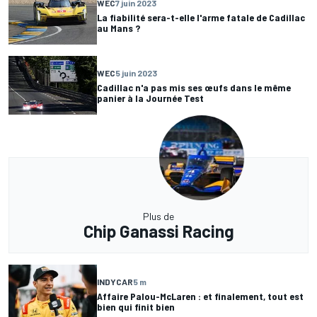
WEC
7 juin 2023
La fiabilité sera-t-elle l'arme fatale de Cadillac
au Mans ?
WEC
5 juin 2023
Cadillac n'a pas mis ses œufs dans le même
panier à la Journée Test
Plus de
Chip Ganassi Racing
INDYCAR
5 m
Affaire Palou-McLaren : et finalement, tout est
bien qui finit bien