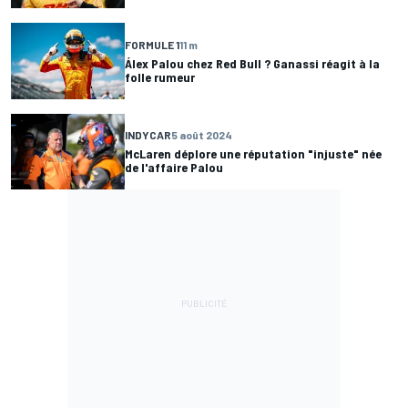
FORMULE 1
11 m
Álex Palou chez Red Bull ? Ganassi réagit à la
folle rumeur
INDYCAR
5 août 2024
McLaren déplore une réputation "injuste" née
de l'affaire Palou