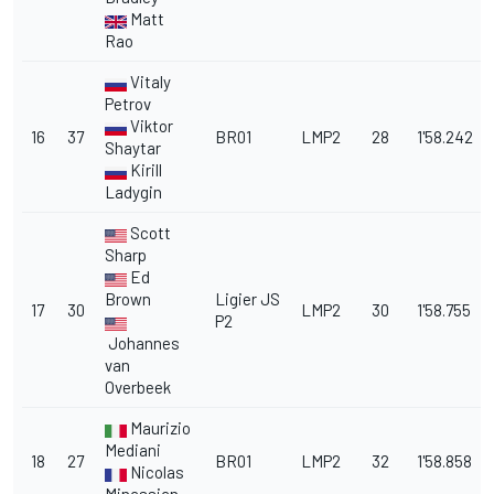
Matt
Rao
Vitaly
Petrov
Viktor
16
37
BR01
LMP2
28
1'58.242
Shaytar
Kirill
Ladygin
Scott
Sharp
Ed
Brown
Ligier JS
17
30
LMP2
30
1'58.755
P2
Johannes
van
Overbeek
Maurizio
Mediani
18
27
BR01
LMP2
32
1'58.858
Nicolas