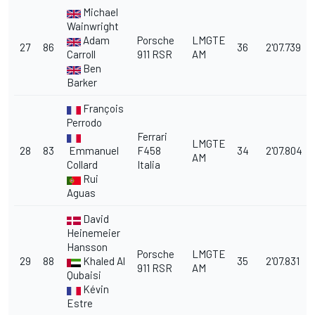
Michael
Wainwright
Adam
Porsche
LMGTE
27
86
36
2'07.739
Carroll
911 RSR
AM
Ben
Barker
François
Perrodo
Ferrari
LMGTE
28
83
Emmanuel
F458
34
2'07.804
AM
Collard
Italia
Rui
Aguas
David
Heinemeier
Hansson
Porsche
LMGTE
29
88
Khaled Al
35
2'07.831
911 RSR
AM
Qubaisi
Kévin
Estre