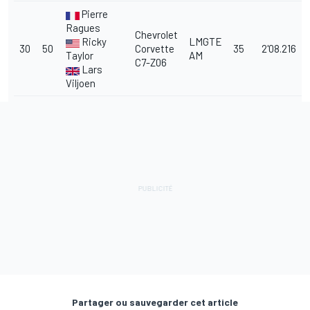
Pierre
Ragues
Chevrolet
Ricky
LMGTE
30
50
Corvette
35
2'08.216
Taylor
AM
C7-Z06
Lars
Viljoen
Partager ou sauvegarder cet article