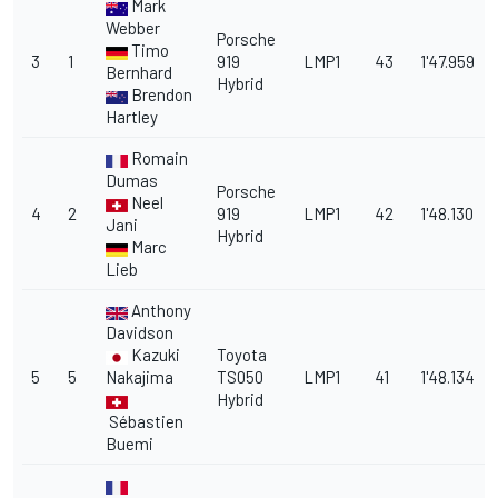
Mark
Webber
Porsche
Timo
3
1
919
LMP1
43
1'47.959
Bernhard
Hybrid
Brendon
Hartley
Romain
Dumas
Porsche
Neel
4
2
919
LMP1
42
1'48.130
Jani
Hybrid
Marc
Lieb
Anthony
Davidson
Kazuki
Toyota
5
5
Nakajima
TS050
LMP1
41
1'48.134
Hybrid
Sébastien
Buemi