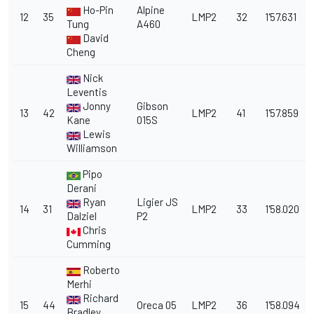
Ho-Pin
Alpine
12
35
LMP2
32
1'57.631
Tung
A460
David
Cheng
Nick
Leventis
Jonny
Gibson
13
42
LMP2
41
1'57.859
Kane
015S
Lewis
Williamson
Pipo
Derani
Ryan
Ligier JS
14
31
LMP2
33
1'58.020
Dalziel
P2
Chris
Cumming
Roberto
Merhi
Richard
15
44
Oreca 05
LMP2
36
1'58.094
Bradley