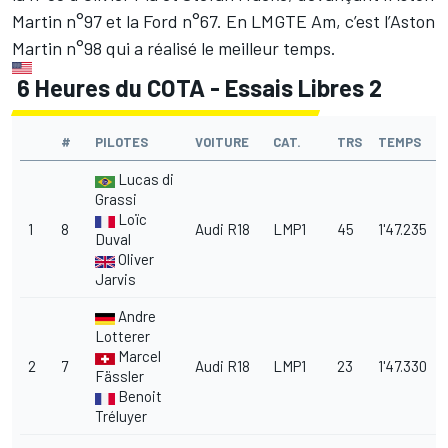
Martin n°97 et la Ford n°67. En LMGTE Am, c’est l’Aston
Martin n°98 qui a réalisé le meilleur temps.
6 Heures du COTA - Essais Libres 2
#
PILOTES
VOITURE
CAT.
TRS
TEMPS
Lucas di
Grassi
Loïc
1
8
Audi R18
LMP1
45
1'47.235
Duval
Oliver
Jarvis
Andre
Lotterer
Marcel
2
7
Audi R18
LMP1
23
1'47.330
Fässler
Benoit
Tréluyer