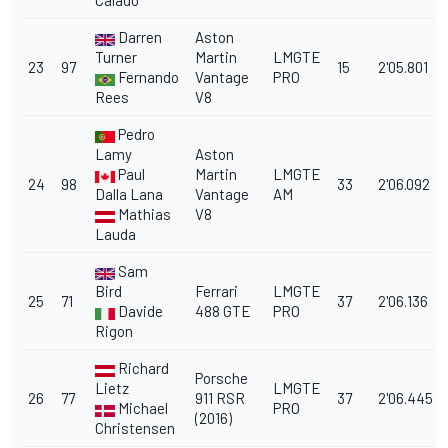
Calado
Darren
Aston
Turner
Martin
LMGTE
23
97
15
2'05.801
Fernando
Vantage
PRO
Rees
V8
Pedro
Lamy
Aston
Paul
Martin
LMGTE
24
98
33
2'06.092
Dalla Lana
Vantage
AM
Mathias
V8
Lauda
Sam
Bird
Ferrari
LMGTE
25
71
37
2'06.136
Davide
488 GTE
PRO
Rigon
Richard
Porsche
Lietz
LMGTE
26
77
911 RSR
37
2'06.445
Michael
PRO
(2016)
Christensen