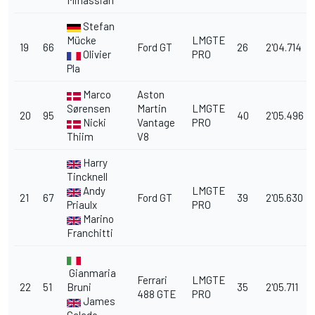
Minassian
Stefan
Mücke
LMGTE
19
66
Ford GT
26
2'04.714
Olivier
PRO
Pla
Marco
Aston
Sørensen
Martin
LMGTE
20
95
40
2'05.496
Nicki
Vantage
PRO
Thiim
V8
Harry
Tincknell
Andy
LMGTE
21
67
Ford GT
39
2'05.630
Priaulx
PRO
Marino
Franchitti
Gianmaria
Ferrari
LMGTE
22
51
Bruni
35
2'05.711
488 GTE
PRO
James