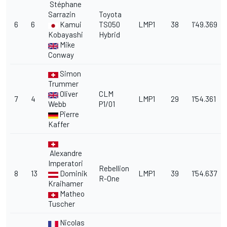
Stéphane
Sarrazin
Toyota
6
6
Kamui
TS050
LMP1
38
1'49.369
Kobayashi
Hybrid
Mike
Conway
Simon
Trummer
Oliver
CLM
7
4
LMP1
29
1'54.361
Webb
P1/01
Pierre
Kaffer
Alexandre
Imperatori
Rebellion
8
13
Dominik
LMP1
39
1'54.637
R-One
Kraihamer
Matheo
Tuscher
Nicolas