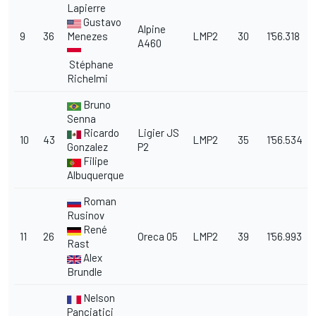
Lapierre
Gustavo
Alpine
9
36
Menezes
LMP2
30
1'56.318
A460
Stéphane
Richelmi
Bruno
Senna
Ricardo
Ligier JS
10
43
LMP2
35
1'56.534
Gonzalez
P2
Filipe
Albuquerque
Roman
Rusinov
René
11
26
Oreca 05
LMP2
39
1'56.993
Rast
Alex
Brundle
Nelson
Panciatici