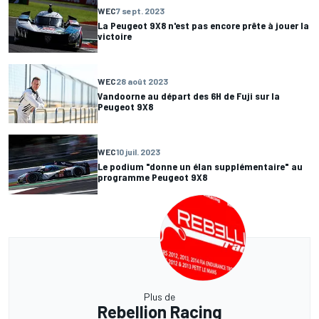
WEC
7 sept. 2023
La Peugeot 9X8 n'est pas encore prête à jouer la
victoire
WEC
28 août 2023
Vandoorne au départ des 6H de Fuji sur la
Peugeot 9X8
WEC
10 juil. 2023
Le podium "donne un élan supplémentaire" au
programme Peugeot 9X8
Plus de
Rebellion Racing