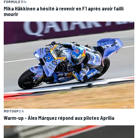
FORMULE 1
1 h
Mika Häkkinen a hésité à revenir en F1 après avoir failli
mourir
MOTOGP
2 h
Warm-up - Álex Márquez répond aux pilotes Aprilia