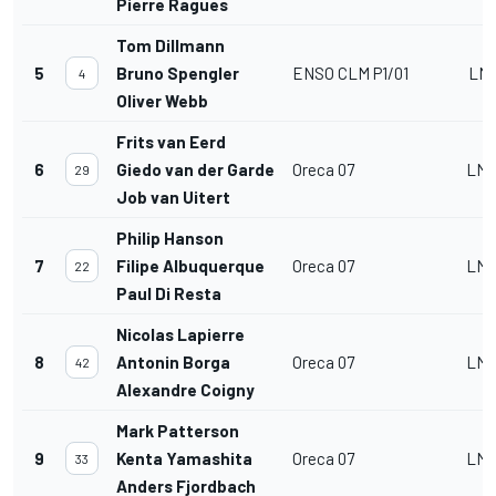
Pierre Ragues
Tom Dillmann
5
Bruno Spengler
ENSO CLM P1/01
LMP
4
Oliver Webb
Frits van Eerd
6
Giedo van der Garde
Oreca 07
LMP
29
Job van Uitert
Philip Hanson
7
Filipe Albuquerque
Oreca 07
LMP
22
Paul Di Resta
Nicolas Lapierre
8
Antonin Borga
Oreca 07
LMP
42
Alexandre Coigny
Mark Patterson
9
Kenta Yamashita
Oreca 07
LMP
33
Anders Fjordbach