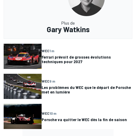
Plus de
Gary Watkins
WEC
1 m
Ferrari prévoit de grosses évolutions
techniques pour 2027
WEC
9 m
Les problèmes du WEC que le départ de Porsche
met en lumière
WEC
10 m
Porsche va quitter le WEC dès la fin de saison