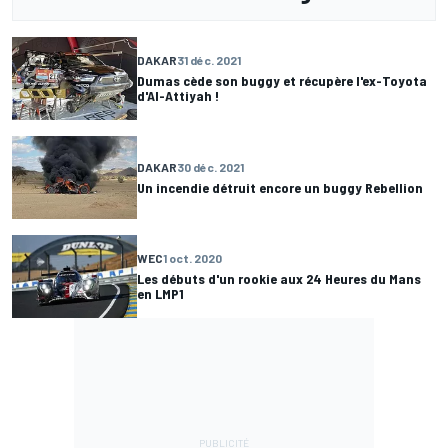
DAKAR
31 déc. 2021
Dumas cède son buggy et récupère l'ex-Toyota
d'Al-Attiyah !
DAKAR
30 déc. 2021
Un incendie détruit encore un buggy Rebellion
WEC
1 oct. 2020
Les débuts d'un rookie aux 24 Heures du Mans
en LMP1