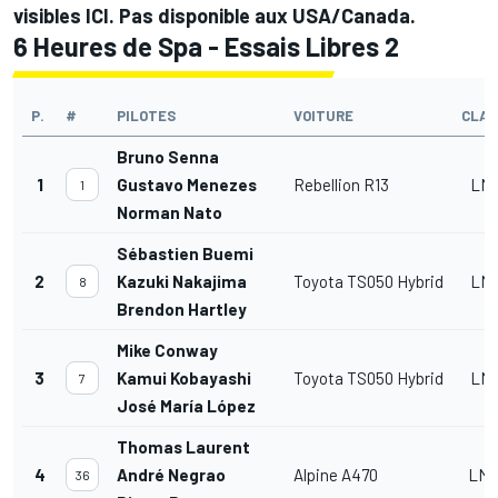
visibles
ICI
. Pas disponible aux USA/Canada.
6 Heures de Spa - Essais Libres 2
P.
#
PILOTES
VOITURE
CLAS
Bruno Senna
1
Gustavo Menezes
Rebellion R13
LMP
1
Norman Nato
Sébastien Buemi
2
Kazuki Nakajima
Toyota TS050 Hybrid
LMP
8
Brendon Hartley
Mike Conway
3
Kamui Kobayashi
Toyota TS050 Hybrid
LMP
7
José María López
Thomas Laurent
4
André Negrao
Alpine A470
LMP
36