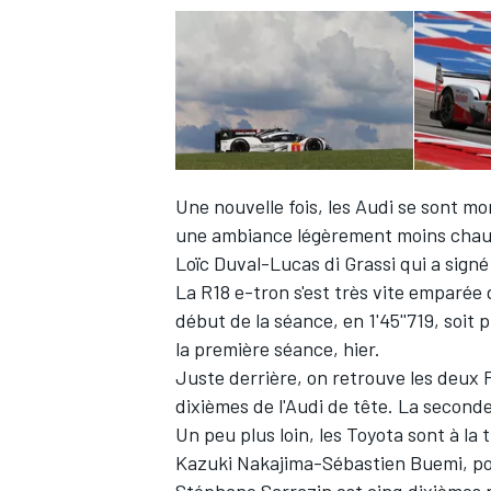
Une nouvelle fois, les Audi se sont mo
une ambiance légèrement moins chaude 
Loïc Duval
-
Lucas di Grassi
qui a signé
La R18 e-tron s'est très vite emparée
début de la séance, en 1'45''719, soit
la première séance, hier.
Juste derrière, on retrouve les deux 
dixièmes de l'Audi de tête. La seconde
Un peu plus loin, les Toyota sont à la 
Kazuki Nakajima
-
Sébastien Buemi
, p
Stéphane Sarrazin
est cinq dixièmes p