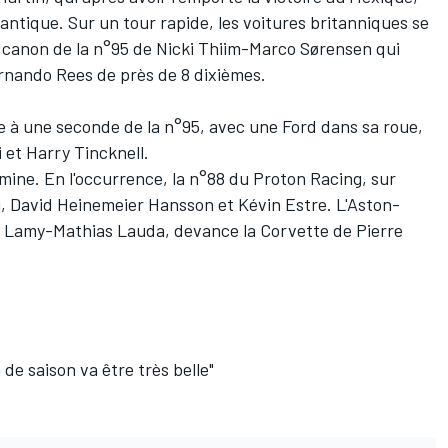
antique. Sur un tour rapide, les voitures britanniques se
s canon de la n°95 de
Nicki Thiim
-
Marco Sørensen
qui
rnando Rees
de près de 8 dixièmes.
e à une seconde de la n°95, avec une Ford dans sa roue,
i
et
Harry Tincknell
.
ine. En l'occurrence, la n°88 du Proton Racing, sur
i
,
David Heinemeier Hansson
et
Kévin Estre
. L'Aston-
 Lamy
-
Mathias Lauda
, devance la Corvette de
Pierre
 de saison va être très belle
"