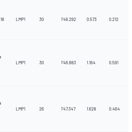
R18
LMP1
30
1'46.292
0.573
0.212
a
0
LMP1
30
1'46.883
1.164
0.591
d
a
0
LMP1
26
1'47.347
1.628
0.464
d