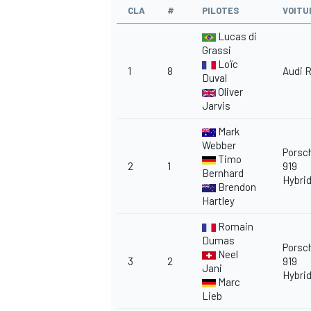
CLA
#
PILOTES
VOITU
Lucas di
Grassi
Loïc
1
8
Audi 
Duval
Oliver
Jarvis
Mark
Webber
Porsc
Timo
2
1
919
Bernhard
Hybri
Brendon
Hartley
Romain
Dumas
Porsc
Neel
3
2
919
Jani
Hybri
Marc
Lieb