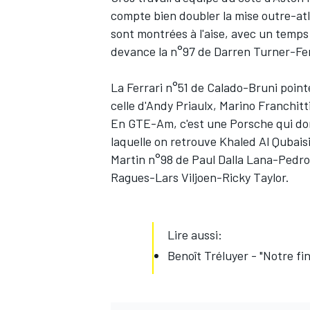
compte bien doubler la mise outre-atl
sont montrées à l'aise, avec un temp
devance la n°97 de
Darren Turner
-
Fe
AUTRES CHAMPIONNATS
La Ferrari n°51 de Calado-Bruni point
celle d'
Andy Priaulx
,
Marino Franchitt
En GTE-Am, c'est une Porsche qui dom
laquelle on retrouve
Khaled Al Qubais
Martin n°98 de
Paul Dalla Lana
-
Pedro
Ragues
-
Lars Viljoen
-
Ricky Taylor
.
Lire aussi:
Benoît Tréluyer - "Notre fin