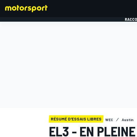
RACCO
FORMULE 1
RÉSUMÉ D'ESSAIS LIBRES
WEC
Austin
EL3 - EN PLEIN