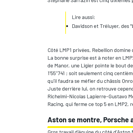
Lire aussi:
Davidson et Tréluyer, des 
Côté LMP1 privées, Rebellion domine d
La bonne surprise est à noter en LMP2
de Manor, une Ligier pointe le bout d
1'55''741 ; soit seulement cinq centiè
qu'il faudra se méfier du châssis Onro
Juste derrière lui, on retrouve cepend
Richelmi
-
Nicolas Lapierre
-
Gustavo M
Racing, qui ferme ce top 5 en LMP2,
Aston se montre, Porsche 
Gros travail d'équipe du côté d'Aston 