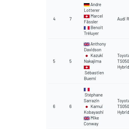
Andre
Lotterer
Marcel
4
7
Audi 
Fässler
Benoit
Tréluyer
Anthony
Davidson
Kazuki
Toyot
5
5
Nakajima
TS05
Hybri
Sébastien
Buemi
Stéphane
Sarrazin
Toyot
6
6
Kamui
TS05
Kobayashi
Hybri
Mike
Conway