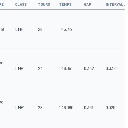
RE
CLASS
TOURS
TEMPS
GAP
INTERVALLE
R18
LMP1
28
1'45.719
he
LMP1
24
1'46.051
0.332
0.332
d
he
LMP1
28
1'46.080
0.361
0.029
d