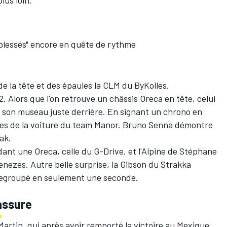
"blessés" encore en quête de rythme
e la tête et des épaules la CLM du ByKolles.
. Alors que l'on retrouve un châssis Oreca en tête, celui
e son museau juste derrière. En signant un chrono en
mes de la voiture du team Manor.
Bruno Senna
démontre
ak.
ant une Oreca, celle du G-Drive, et l'Alpine de
Stéphane
enezes
. Autre belle surprise, la Gibson du Strakka
 regroupé en seulement une seconde.
assure
Martin, qui après avoir remporté la victoire au Mexique,