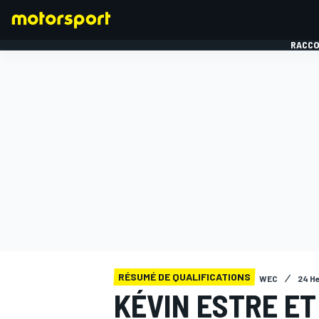
RACCO
FORMULE 1
RÉSUMÉ DE QUALIFICATIONS
WEC
24 H
KÉVIN ESTRE ET