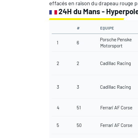
effacés en raison du drapeau rouge 
24H du Mans - Hyperpol
#
EQUIPE
Porsche Penske
1
6
Motorsport
2
2
Cadillac Racing
3
3
Cadillac Racing
4
51
Ferrari AF Corse
5
50
Ferrari AF Corse