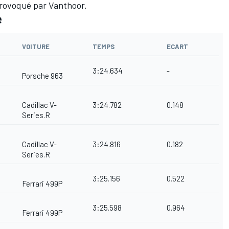
provoqué par Vanthoor.
e
VOITURE
TEMPS
ECART
3:24.634
-
Porsche 963
Cadillac V-
3:24.782
0.148
Series.R
Cadillac V-
3:24.816
0.182
Series.R
3:25.156
0.522
Ferrari 499P
3:25.598
0.964
Ferrari 499P