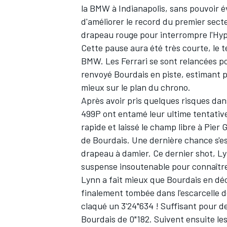
la BMW à Indianapolis, sans pouvoir é
d'améliorer le record du premier sect
drapeau rouge pour interrompre l'Hyp
Cette pause aura été très courte, le
BMW. Les Ferrari se sont relancées pou
AUTRES CHAMPIONNATS
renvoyé Bourdais en piste, estimant p
mieux sur le plan du chrono.
Après avoir pris quelques risques dans 
499P ont entamé leur ultime tentative
rapide et laissé le champ libre à Pier 
de Bourdais. Une dernière chance s'est
drapeau à damier. Ce dernier shot, Ly
suspense insoutenable pour connaître 
Lynn a fait mieux que Bourdais en déc
finalement tombée dans l'escarcelle 
claqué un 3'24"634 ! Suffisant pour d
Bourdais de 0"182. Suivent ensuite le