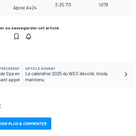
3:25.713
1.079
Alpine A424
er ou sauvegarder cet article
 PRÉCÉDENT
ARTICLE SUIVANT
H de Spa en
Le calendrier 2025 du WEC dévoilé, Imola
sant appel
maintenu
S
VOIR PLUS & COMMENTER