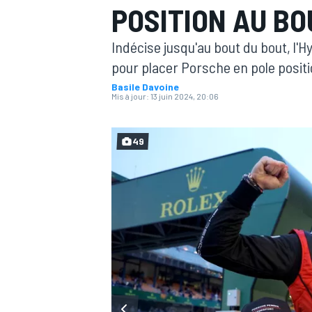
POSITION AU BO
Indécise jusqu'au bout du bout, l'H
pour placer Porsche en pole posit
Basile Davoine
Mis à jour:
13 juin 2024, 20:06
MOTOGP
49