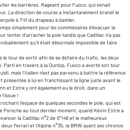
viter les barrières. Rageant pour Fuoco, qui venait
eur. La direction de course a instantanément brandi le
erpole à 7'41 du drapeau à damier.
 temps simplement pour les commissaires d'évacuer la
r tenter d'arracher la pole tandis que Cadillac n'a pas
robablement qu'il était désormais impossible de faire
le tour de sortir afin de se défaire du trafic, les deux
. Parti en travers à la Dunlop, Fuoco a avorté son tour
Guidi, mais l'Italien n'est pas parvenu à battre la référence
 présentée à lui en franchissant la ligne juste avant le
nn et Estre y ont également eu le droit, dans un
l'issue !
rochant l'espace de quelques secondes le pole, qui est
de Porsche au tout dernier moment, quand Kévin Estre a
evancer la Cadillac n°2 de 0"148 et le malheureux
s deux Ferrari et l'Alpine n°35, la BMW ayant ses chronos