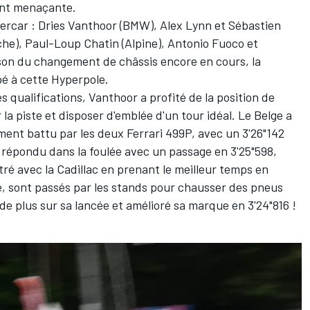
ent menaçante.
percar :
Dries Vanthoor
(BMW),
Alex Lynn
et
Sébastien
che),
Paul-Loup Chatin
(
Alpine
),
Antonio Fuoco
et
ison du changement de châssis encore en cours, la
pé à cette Hyperpole.
 qualifications, Vanthoor a profité de la position de
la piste et disposer d'emblée d'un tour idéal. Le Belge a
ment battu par les deux Ferrari 499P, avec un 3'26"142
a répondu dans la foulée avec un passage en 3'25"598,
ustré avec la Cadillac en prenant le meilleur temps en
e, sont passés par les stands pour chausser des pneus
 de plus sur sa lancée et amélioré sa marque en 3'24"816 !