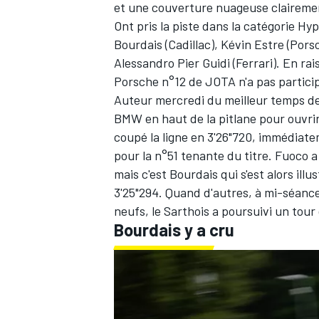
et une couverture nuageuse clairem
Ont pris la piste dans la catégorie Hy
Bourdais
(Cadillac),
Kévin Estre
(Pors
Alessandro Pier Guidi
(Ferrari). En ra
Porsche n°12 de JOTA n'a pas partici
Auteur mercredi du meilleur temps des
BMW en haut de la pitlane pour ouvrir 
coupé la ligne en 3'26"720, immédiate
pour la n°51 tenante du titre. Fuoco 
mais c'est Bourdais qui s'est alors ill
3'25"294. Quand d'autres, à mi-séanc
neufs, le Sarthois a poursuivi un tour
Bourdais y a cru