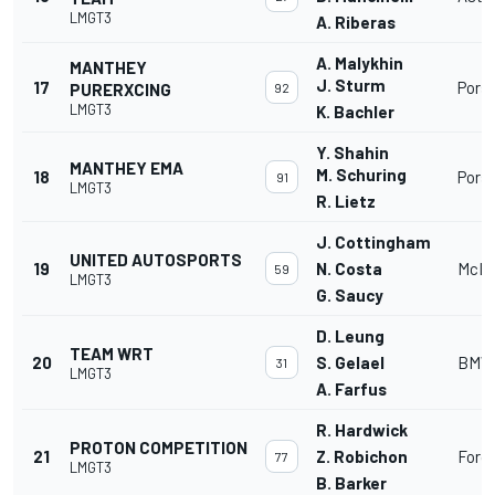
LMGT3
A. Riberas
A. Malykhin
MANTHEY
J. Sturm
17
Pors
PURERXCING
92
LMGT3
K. Bachler
Y. Shahin
MANTHEY EMA
M. Schuring
18
Pors
91
LMGT3
R. Lietz
J. Cottingham
UNITED AUTOSPORTS
19
N. Costa
McLa
59
LMGT3
G. Saucy
D. Leung
TEAM WRT
20
S. Gelael
BMW
31
LMGT3
A. Farfus
R. Hardwick
PROTON COMPETITION
21
Z. Robichon
Ford
77
LMGT3
B. Barker