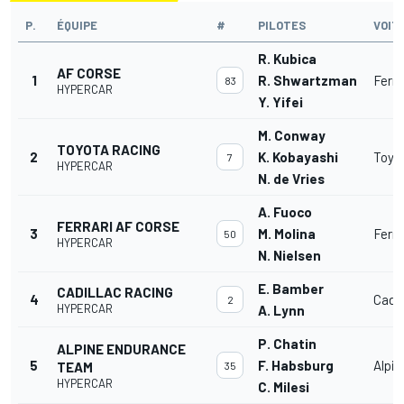
P.
ÉQUIPE
#
PILOTES
VOIT
R. Kubica
AF CORSE
1
R. Shwartzman
Ferra
83
HYPERCAR
Y. Yifei
M. Conway
TOYOTA RACING
2
K. Kobayashi
Toyot
7
HYPERCAR
N. de Vries
A. Fuoco
FERRARI AF CORSE
3
M. Molina
Ferra
50
HYPERCAR
N. Nielsen
E. Bamber
CADILLAC RACING
4
Cadil
2
HYPERCAR
A. Lynn
P. Chatin
ALPINE ENDURANCE
5
F. Habsburg
Alpi
TEAM
35
HYPERCAR
C. Milesi