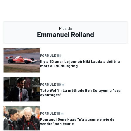
Plus de
Emmanuel Rolland
FORMULE 1
6 j
Il y a 50 ans : Le jour où Niki Lauda a défié la
mort au Nürburgring
FORMULE 1
10 m
Toto Wolff : La méthode Ben Sulayem a "ses
avantages"
FORMULE 1
11 m
Pourquoi Gene Haas "n’a aucune envie de
vendre" son écurie