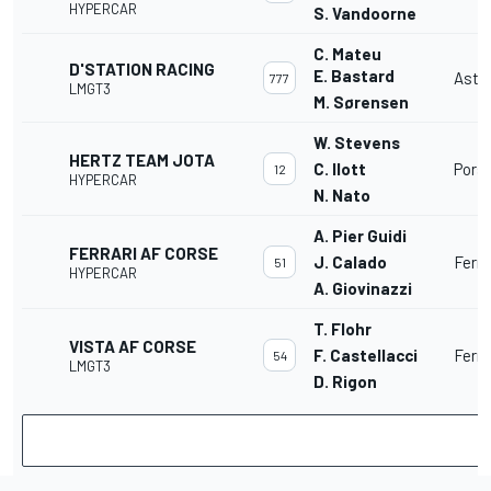
HYPERCAR
S. Vandoorne
C. Mateu
D'STATION RACING
E. Bastard
Asto
777
LMGT3
M. Sørensen
W. Stevens
HERTZ TEAM JOTA
C. Ilott
Pors
12
HYPERCAR
N. Nato
A. Pier Guidi
FERRARI AF CORSE
J. Calado
Ferra
51
HYPERCAR
A. Giovinazzi
T. Flohr
VISTA AF CORSE
F. Castellacci
Ferra
54
LMGT3
D. Rigon