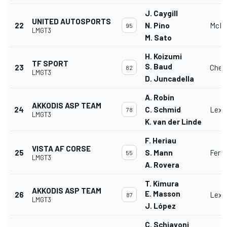
J. Caygill
UNITED AUTOSPORTS
22
N. Pino
McLa
95
LMGT3
M. Sato
H. Koizumi
TF SPORT
S. Baud
23
Chev
82
LMGT3
D. Juncadella
A. Robin
AKKODIS ASP TEAM
24
C. Schmid
Lexu
78
LMGT3
K. van der Linde
F. Heriau
VISTA AF CORSE
25
S. Mann
Ferra
55
LMGT3
A. Rovera
T. Kimura
AKKODIS ASP TEAM
E. Masson
26
Lexu
87
LMGT3
J. López
C. Schiavoni