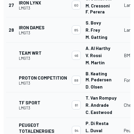
IRON LYNX
27
Lamb
60
M. Cressoni
LMGT3
F. Perera
S. Bovy
IRON DAMES
28
R. Frey
Lamb
85
LMGT3
M. Gatting
A. Al Harthy
TEAM WRT
V. Rossi
BMW
46
LMGT3
M. Martin
B. Keating
PROTON COMPETITION
M. Pedersen
Ford
88
LMGT3
D. Olsen
T. Van Rompuy
TF SPORT
R. Andrade
Chev
81
LMGT3
C. Eastwood
P. Di Resta
PEUGEOT
L. Duval
Peug
TOTALENERGIES
94