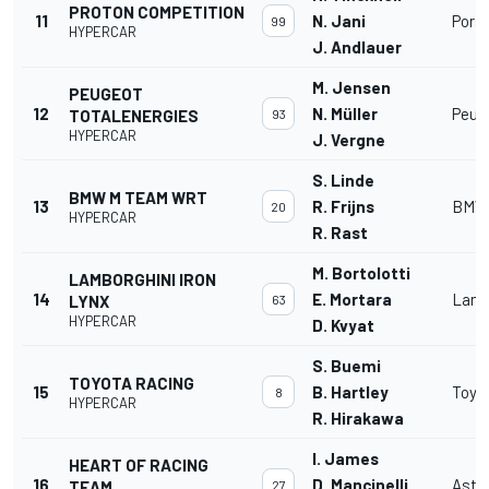
PROTON COMPETITION
11
N. Jani
Pors
99
HYPERCAR
J. Andlauer
M. Jensen
PEUGEOT
12
N. Müller
Peug
TOTALENERGIES
93
HYPERCAR
J. Vergne
S. Linde
BMW M TEAM WRT
13
R. Frijns
BMW 
20
HYPERCAR
R. Rast
M. Bortolotti
LAMBORGHINI IRON
14
E. Mortara
Lamb
LYNX
63
HYPERCAR
D. Kvyat
S. Buemi
TOYOTA RACING
15
B. Hartley
Toyot
8
HYPERCAR
R. Hirakawa
I. James
HEART OF RACING
16
D. Mancinelli
Asto
TEAM
27