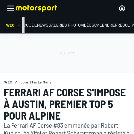
WEC
ACCUEIL
NEWS
GALERIES PHOTO
VIDÉOS
CALENDRIER
RÉSULT
WEC
Lone Star Le Mans
FERRARI AF CORSE S'IMPOSE
À AUSTIN, PREMIER TOP 5
POUR ALPINE
La Ferrari AF Corse #83 emmenée par Robert
Kubica, Ye Yifei et Robert Schwartzman a résisté à