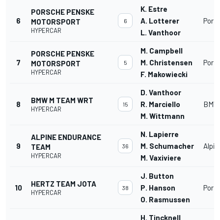
K. Estre
PORSCHE PENSKE
6
A. Lotterer
Pors
MOTORSPORT
6
HYPERCAR
L. Vanthoor
M. Campbell
PORSCHE PENSKE
7
M. Christensen
Pors
MOTORSPORT
5
HYPERCAR
F. Makowiecki
D. Vanthoor
BMW M TEAM WRT
8
R. Marciello
BMW 
15
HYPERCAR
M. Wittmann
N. Lapierre
ALPINE ENDURANCE
9
M. Schumacher
Alpi
TEAM
36
HYPERCAR
M. Vaxiviere
J. Button
HERTZ TEAM JOTA
10
P. Hanson
Pors
38
HYPERCAR
O. Rasmussen
H. Tincknell