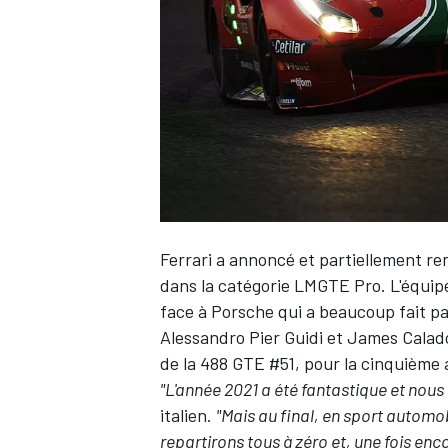
WRC
Ferrari a annoncé et partiellement r
dans la catégorie LMGTE Pro. L'équipe 
face à Porsche qui a beaucoup fait p
Alessandro Pier Guidi
et
James Calad
WEC
de la 488 GTE #51, pour la cinquième
"L'année 2021 a été fantastique et nou
italien.
"Mais au final, en sport automob
repartirons tous à zéro et, une fois e