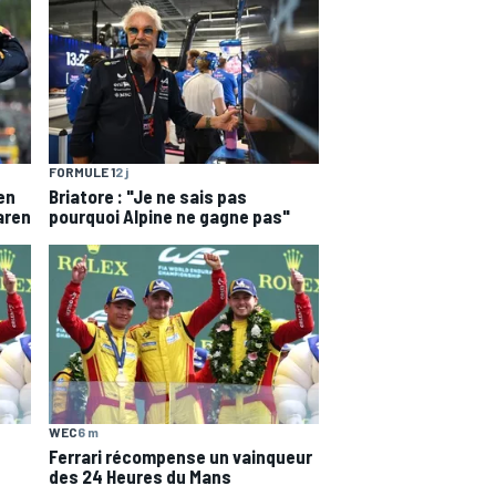
FORMULE 1
2 j
en
Briatore : "Je ne sais pas
aren
pourquoi Alpine ne gagne pas"
WEC
6 m
Ferrari récompense un vainqueur
des 24 Heures du Mans