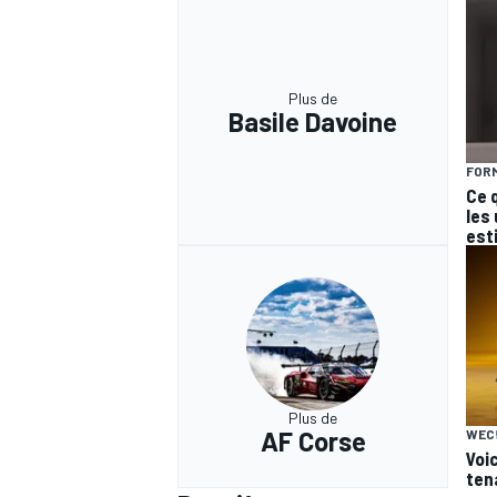
Plus de
Basile Davoine
FORM
Ce 
les
est
Plus de
AF Corse
WEC
Voic
ten