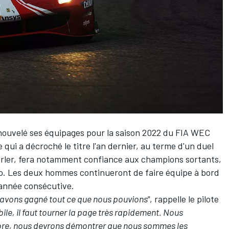
enouvelé ses équipages pour la saison 2022 du FIA WEC
qui a décroché le titre l'an dernier, au terme d'un duel
arler, fera notamment confiance aux champions sortants,
o
. Les deux hommes continueront de faire équipe à bord
 année consécutive.
s avons gagné tout ce que nous pouvions"
, rappelle le pilote
ile, il faut tourner la page très rapidement. Nous
ncore, nous devrons démontrer que nous sommes les