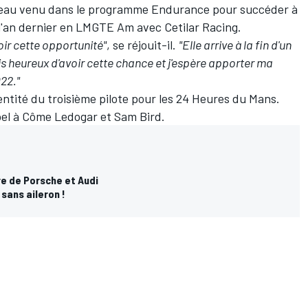
eau venu dans le programme Endurance pour succéder à
ru l'an dernier en LMGTE Am avec Cetilar Racing.
oir cette opportunité"
, se réjouit-il.
"Elle arrive à la fin d'un
is heureux d'avoir cette chance et j'espère apporter ma
022."
entité du troisième pilote pour les 24 Heures du Mans.
pel à
Côme Ledogar
et
Sam Bird
.
re de Porsche et Audi
 sans aileron !