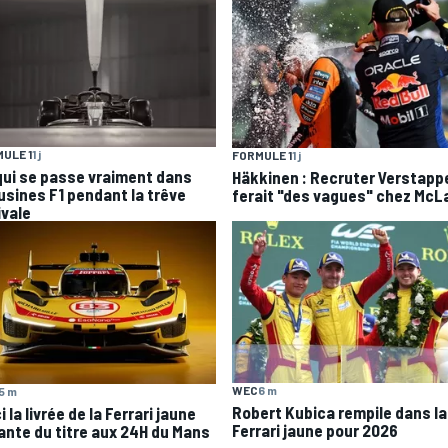
ULE 1
1 j
FORMULE 1
1 j
qui se passe vraiment dans
Häkkinen : Recruter Verstapp
 usines F1 pendant la trêve
ferait "des vagues" chez McL
ivale
WEC
6 m
5 m
Robert Kubica rempile dans la
i la livrée de la Ferrari jaune
Ferrari jaune pour 2026
ante du titre aux 24H du Mans