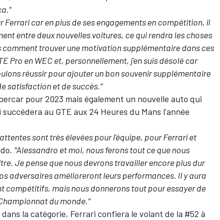
ça."
 Ferrari car en plus de ses engagements en compétition, il
ent entre deux nouvelles voitures, ce qui rendra les choses
ons comment trouver une motivation supplémentaire dans ces
GTE Pro en WEC et, personnellement, j'en suis désolé car
voulons réussir pour ajouter un bon souvenir supplémentaire
e satisfaction et de succès."
ypercar pour 2023 mais également un nouvelle auto qui
ui succédera au GTE aux 24 Heures du Mans l'année
tentes sont très élevées pour l'équipe, pour Ferrari et
ado.
"Alessandro et moi, nous ferons tout ce que nous
tre. Je pense que nous devrons travailler encore plus dur
 nos adversaires amélioreront leurs performances. Il y aura
ont compétitifs, mais nous donnerons tout pour essayer de
en Championnat du monde."
dans la catégorie, Ferrari confiera le volant de la #52 à