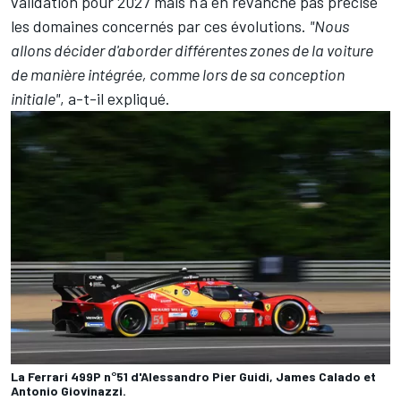
validation pour 2027 mais n'a en revanche pas précisé
les domaines concernés par ces évolutions.
"Nous
allons décider d'aborder différentes zones de la voiture
de manière intégrée, comme lors de sa conception
initiale"
, a-t-il expliqué.
La Ferrari 499P n°51 d'Alessandro Pier Guidi, James Calado et
Antonio Giovinazzi.