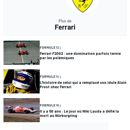
Plus de
Ferrari
FORMULE 1
2 j
Ferrari F2002 : une domination parfois ternie
par les polémiques
FORMULE 1
4 j
L'histoire de celui qui a remplacé son idole Alain
Prost chez Ferrari
FORMULE 1
6 j
Il y a 50 ans : Le jour où Niki Lauda a défié la
mort au Nürburgring