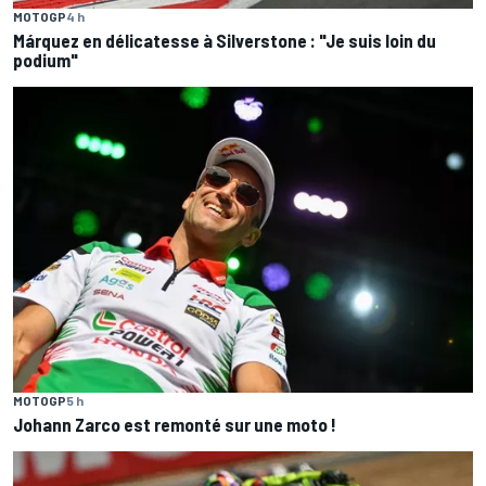
MOTOGP
4 h
Márquez en délicatesse à Silverstone : "Je suis loin du
podium"
MOTOGP
5 h
Johann Zarco est remonté sur une moto !