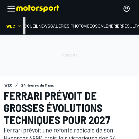
WEC
ACCUEIL
NEWS
GALERIES PHOTO
VIDÉOS
CALENDRIER
RÉSULT
WEC
24 Heures du Mans
FERRARI PRÉVOIT DE
GROSSES ÉVOLUTIONS
TECHNIQUES POUR 2027
Ferrari prévoit une refonte radicale de son
Hypercar 499P, trois fois victorieuse des 24