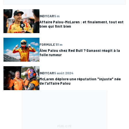
INDYCAR
5 m
Affaire Palou-McLaren : et finalement, tout est
bien qui finit bien
FORMULE 1
11 m
Álex Palou chez Red Bull ? Ganassi réagit à la
folle rumeur
INDYCAR
5 août 2024
McLaren déplore une réputation "injuste" née
de l'affaire Palou