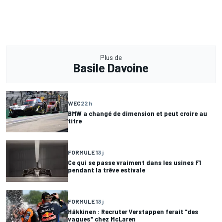
Plus de
Basile Davoine
WEC
22 h
BMW a changé de dimension et peut croire au
titre
FORMULE 1
3 j
Ce qui se passe vraiment dans les usines F1
pendant la trêve estivale
FORMULE 1
3 j
Häkkinen : Recruter Verstappen ferait "des
vagues" chez McLaren