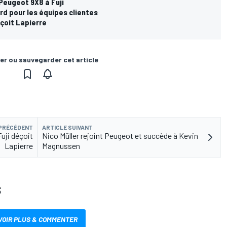
Peugeot 9X8 à Fuji
d pour les équipes clientes
éçoit Lapierre
er ou sauvegarder cet article
 PRÉCÉDENT
ARTICLE SUIVANT
Fuji déçoit
Nico Müller rejoint Peugeot et succède à Kevin
Lapierre
Magnussen
S
VOIR PLUS & COMMENTER