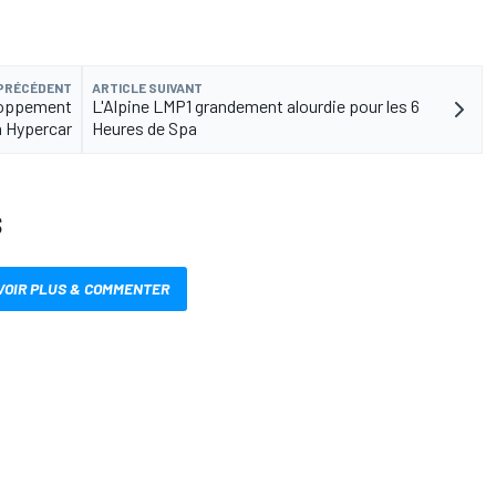
 PRÉCÉDENT
ARTICLE SUIVANT
eloppement
L'Alpine LMP1 grandement alourdie pour les 6
n Hypercar
Heures de Spa
S
VOIR PLUS & COMMENTER