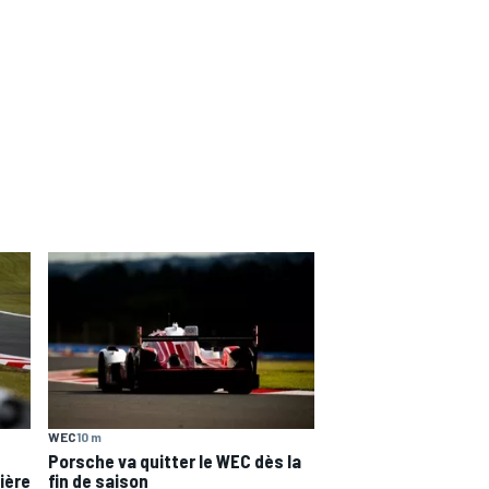
WEC
10 m
Porsche va quitter le WEC dès la
ière
fin de saison