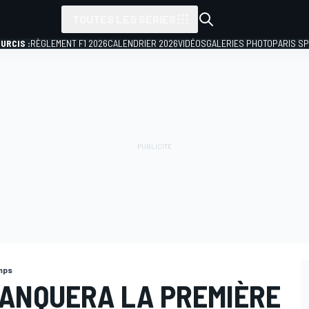
TOUTES LES SÉRIES
URCIS :
RÈGLEMENT F1 2026
CALENDRIER 2026
VIDÉOS
GALERIES PHOTO
PARIS S
mps
ANQUERA LA PREMIÈRE