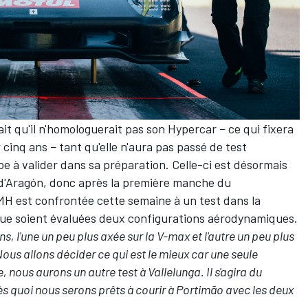
ait qu'il n'homologuerait pas son Hypercar − ce qui fixera
cinq ans − tant qu'elle n'aura pas passé de test
e à valider dans sa préparation. Celle-ci est désormais
t d'Aragón, donc après la première manche du
H est confrontée cette semaine à un test dans la
 que soient évaluées deux configurations aérodynamiques.
s, l'une un peu plus axée sur la V-max et l'autre un peu plus
Nous allons décider ce qui est le mieux car une seule
 nous aurons un autre test à Vallelunga. Il s'agira du
ès quoi nous serons prêts à courir à Portimão avec les deux