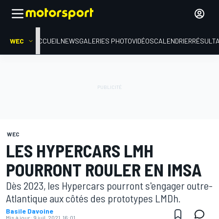
WEC
ACCUEIL
NEWS
GALERIES PHOTO
VIDÉOS
CALENDRIER
RÉSULT
WEC
LES HYPERCARS LMH
POURRONT ROULER EN IMSA
Dès 2023, les Hypercars pourront s'engager outre-
Atlantique aux côtés des prototypes LMDh.
Basile Davoine
Mis à jour:
9 juil. 2021, 16:01