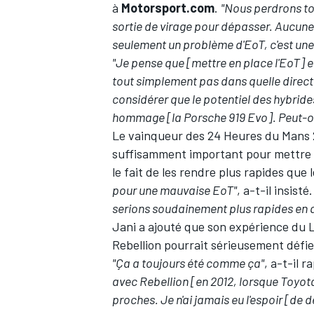
à
Motorsport.com
.
"Nous perdrons to
sortie de virage pour dépasser. Aucune
seulement un problème d'EoT, c'est une
"Je pense que [mettre en place l'EoT] est
tout simplement pas dans quelle direction
considérer que le potentiel des hybrid
hommage [la Porsche 919 Evo]. Peut-on 
Le vainqueur des 24 Heures du Mans 
suffisamment important pour mettre le
le fait de les rendre plus rapides que 
pour une mauvaise EoT"
, a-t-il insisté
serions soudainement plus rapides en qu
Jani a ajouté que son expérience du L
Rebellion pourrait sérieusement défie
"Ça a toujours été comme ça"
, a-t-il r
avec Rebellion [en 2012, lorsque Toyota
proches.
Je n'ai jamais eu l'espoir [de