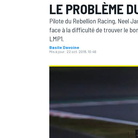
LE PROBLÈME D
Pilote du Rebellion Racing, Neel Ja
face à la difficulté de trouver le 
LMP1.
Basile Davoine
MOTOGP
Mis à jour:
22 oct. 2018, 10:46