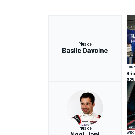
Plus de
Basile Davoine
FORM
Bria
pou
Plus de
Neel Jani
WEC