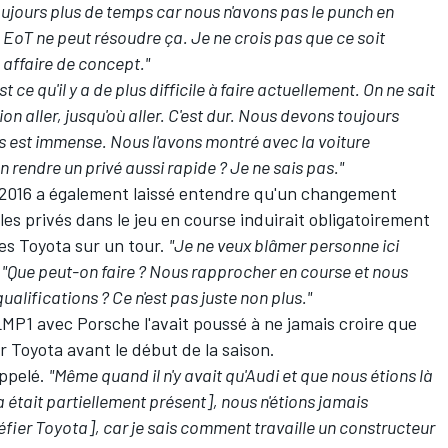
ujours plus de temps car nous n'avons pas le punch en
 EoT ne peut résoudre ça. Je ne crois pas que ce soit
 affaire de concept."
 ce qu'il y a de plus difficile à faire actuellement. On ne sait
 aller, jusqu'où aller. C'est dur.
Nous devons toujours
es est immense. Nous l'avons montré avec la voiture
rendre un privé aussi rapide ? Je ne sais pas."
2016 a également laissé entendre qu'un changement
s privés dans le jeu en course induirait obligatoirement
les Toyota sur un tour.
"Je ne veux blâmer personne ici
.
"Que peut-on faire ? Nous rapprocher en course et nous
alifications ? Ce n'est pas juste non plus."
MP1 avec Porsche l'avait poussé à ne jamais croire que
r Toyota avant le début de la saison.
appelé.
"Même quand il n'y avait qu'Audi et que nous étions là
 était partiellement présent], nous n'étions jamais
 défier Toyota], car je sais comment travaille un constructeur