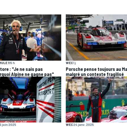
ULE 1
15 h
WEC
1 j
tore : "Je ne sais pas
Porsche pense toujours au M
rquoi Alpine ne gagne pas"
malgré un contexte fragilisé
5 juin 2025
WEC
24 janv. 2025