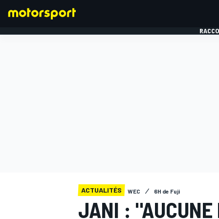
RACCO
FORMULE 1
ACTUALITÉS
WEC
6H de Fuji
JANI : "AUCUNE