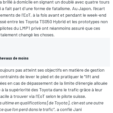
a brillé à domicile en signant un doublé avec quatre tours
i
a fait part d'une forme de fatalisme
. Au Japon, l'écart
tements de l'EoT, à la fois avant et pendant le week-end
fossé entre les Toyota TS050 Hybrid et les prototypes non
es pilotes du LMP1 privé ont néanmoins assuré que ces
ntalement changé les choses.
chevaux de moins
toujours pas atteint ses objectifs en matière de gestion
ontraints de lever le pied et de pratiquer le "lift and
igées en cas de dépassement de la limite d'énergie allouée
 la supériorité des Toyota dans le trafic grâce à leur
acile à trouver via l'EoT selon le pilote suisse.
 ultime en qualifications [de Toyota], c'en est une autre
ce que l'on perd dans le trafic"
, a confié Jani