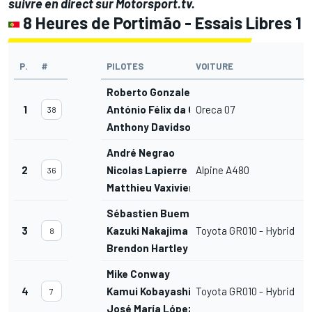
suivre en direct sur
Motorsport.tv
.
8 Heures de Portimão - Essais Libres 1
P.
#
PILOTES
VOITURE
C
Roberto Gonzalez
1
António Félix da Costa
Oreca 07
38
Anthony Davidson
André Negrao
2
Nicolas Lapierre
Alpine A480
36
Matthieu Vaxiviere
Sébastien Buemi
3
Kazuki Nakajima
Toyota GR010 - Hybrid
8
Brendon Hartley
Mike Conway
4
Kamui Kobayashi
Toyota GR010 - Hybrid
7
José María López