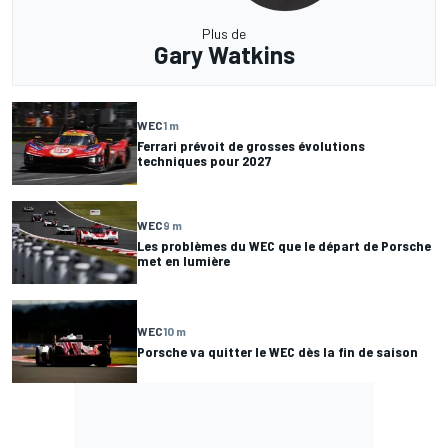
Plus de
Gary Watkins
WEC
1 m
Ferrari prévoit de grosses évolutions
techniques pour 2027
WEC
9 m
Les problèmes du WEC que le départ de Porsche
met en lumière
WEC
10 m
Porsche va quitter le WEC dès la fin de saison