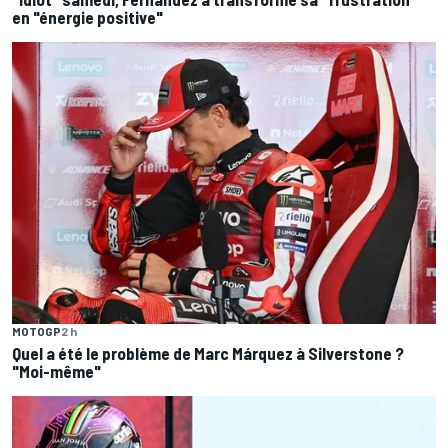
en "énergie positive"
MOTOGP
2 h
Quel a été le problème de Marc Márquez à Silverstone ?
"Moi-même"