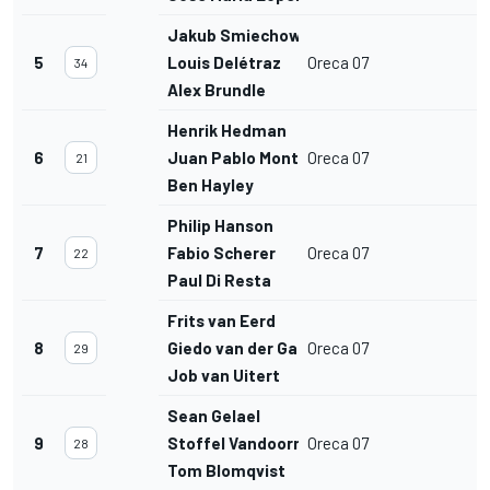
Jakub Smiechowski
5
Louis Delétraz
Oreca 07
34
Alex Brundle
Henrik Hedman
6
Juan Pablo Montoya
Oreca 07
21
Ben Hayley
Philip Hanson
7
Fabio Scherer
Oreca 07
22
Paul Di Resta
Frits van Eerd
8
Giedo van der Garde
Oreca 07
29
Job van Uitert
Sean Gelael
9
Stoffel Vandoorne
Oreca 07
28
Tom Blomqvist