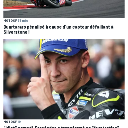
MOTOGP
35 min
Quartararo pénalisé à cause d'un capteur défaillant à
Silverstone !
MOTOGP
1 h
"Idiot" samedi, Fernández a transformé sa "frustration"