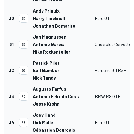
Andy Priaulx
30
Harry Tincknell
Ford GT
67
Jonathan Bomarito
Jan Magnussen
31
Antonio Garcia
Chevrolet Corvette 
63
Mike Rockenfeller
Patrick Pilet
32
Earl Bamber
Porsche 911 RSR
93
Nick Tandy
Augusto Farfus
33
António Félix da Costa
BMW M8 GTE
82
Jesse Krohn
Joey Hand
34
Dirk Müller
Ford GT
68
Sébastien Bourdais