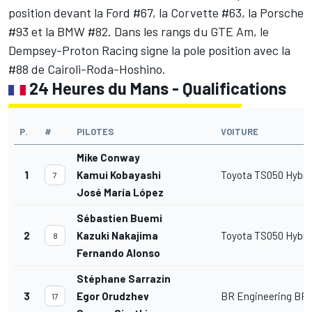
position devant la Ford #67, la Corvette #63, la Porsche
#93 et la BMW #82. Dans les rangs du GTE Am, le
Dempsey-Proton Racing signe la pole position avec la
#88 de Cairoli-Roda-Hoshino.
24 Heures du Mans - Qualifications
P.
#
PILOTES
VOITURE
Mike Conway
1
Kamui Kobayashi
Toyota TS050 Hybri
7
José María López
Sébastien Buemi
2
Kazuki Nakajima
Toyota TS050 Hybri
8
Fernando Alonso
Stéphane Sarrazin
3
Egor Orudzhev
BR Engineering BR1
17