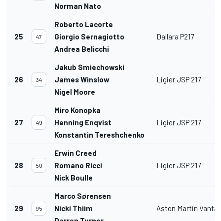
Norman Nato
Roberto Lacorte
25
Giorgio Sernagiotto
Dallara P217
47
Andrea Belicchi
Jakub Smiechowski
26
James Winslow
Ligier JSP 217
34
Nigel Moore
Miro Konopka
27
Henning Enqvist
Ligier JSP 217
49
Konstantin Tereshchenko
Erwin Creed
28
Romano Ricci
Ligier JSP 217
50
Nick Boulle
Marco Sørensen
29
Nicki Thiim
Aston Martin Vanta
95
Darren Turner