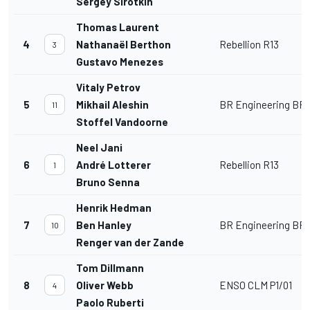
Sergey Sirotkin
Thomas Laurent
4
Nathanaël Berthon
Rebellion R13
3
Gustavo Menezes
Vitaly Petrov
5
Mikhail Aleshin
BR Engineering BR1
11
Stoffel Vandoorne
Neel Jani
6
André Lotterer
Rebellion R13
1
Bruno Senna
Henrik Hedman
7
Ben Hanley
BR Engineering BR1
10
Renger van der Zande
Tom Dillmann
8
Oliver Webb
ENSO CLM P1/01
4
Paolo Ruberti