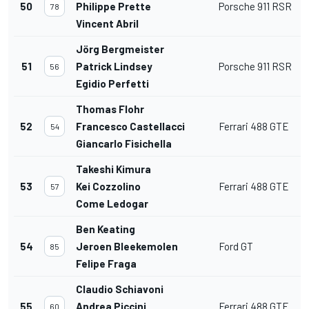
50
Philippe Prette
Porsche 911 RSR
78
Vincent Abril
Jörg Bergmeister
51
Patrick Lindsey
Porsche 911 RSR
56
Egidio Perfetti
Thomas Flohr
52
Francesco Castellacci
Ferrari 488 GTE
54
Giancarlo Fisichella
Takeshi Kimura
53
Kei Cozzolino
Ferrari 488 GTE
57
Come Ledogar
Ben Keating
54
Jeroen Bleekemolen
Ford GT
85
Felipe Fraga
Claudio Schiavoni
55
Andrea Piccini
Ferrari 488 GTE
60