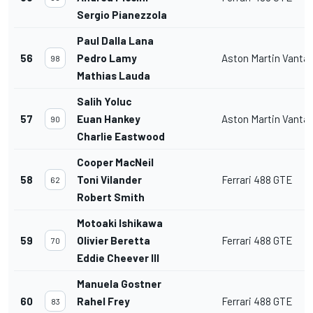
Sergio Pianezzola
Paul Dalla Lana
56
Pedro Lamy
Aston Martin Vanta
98
Mathias Lauda
Salih Yoluc
57
Euan Hankey
Aston Martin Vanta
90
Charlie Eastwood
Cooper MacNeil
58
Toni Vilander
Ferrari 488 GTE
62
Robert Smith
Motoaki Ishikawa
59
Olivier Beretta
Ferrari 488 GTE
70
Eddie Cheever III
Manuela Gostner
60
Rahel Frey
Ferrari 488 GTE
83