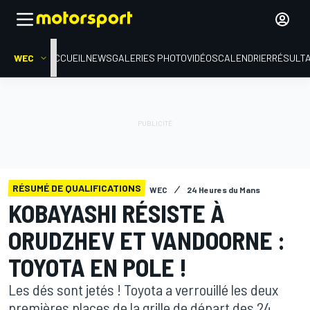
WEC
ACCUEIL
NEWS
GALERIES PHOTO
VIDÉOS
CALENDRIER
RÉSULT
RÉSUMÉ DE QUALIFICATIONS
WEC
24 Heures du Mans
KOBAYASHI RÉSISTE À
ORUDZHEV ET VANDOORNE :
TOYOTA EN POLE !
Les dés sont jetés ! Toyota a verrouillé les deux
premières places de la grille de départ des 24