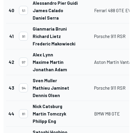
Alessandro Pier Guidi
40
James Calado
Ferrari 488 GTE EV
51
Daniel Serra
Gianmaria Bruni
41
Richard Lietz
Porsche 911 RSR
91
Frederic Makowiecki
Alex Lynn
42
Maxime Martin
Aston Martin Vanta
97
Jonathan Adam
Sven Muller
43
Mathieu Jaminet
Porsche 911 RSR
94
Dennis Olsen
Nick Catsburg
44
Martin Tomczyk
BMW M8 GTE
81
Philipp Eng
Satoshi Hoshino