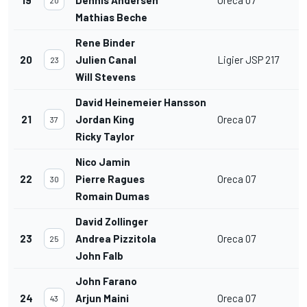
Mathias Beche
Rene Binder
20
Julien Canal
Ligier JSP 217
23
Will Stevens
David Heinemeier Hansson
21
Jordan King
Oreca 07
37
Ricky Taylor
Nico Jamin
22
Pierre Ragues
Oreca 07
30
Romain Dumas
David Zollinger
23
Andrea Pizzitola
Oreca 07
25
John Falb
John Farano
24
Arjun Maini
Oreca 07
43