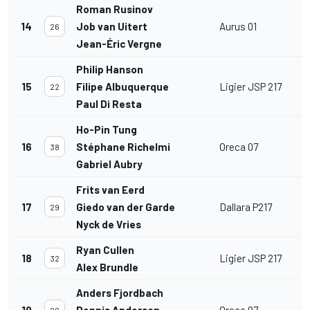
Roman Rusinov
14
Job van Uitert
Aurus 01
26
Jean-Éric Vergne
Philip Hanson
15
Filipe Albuquerque
Ligier JSP 217
22
Paul Di Resta
Ho-Pin Tung
16
Stéphane Richelmi
Oreca 07
38
Gabriel Aubry
Frits van Eerd
17
Giedo van der Garde
Dallara P217
29
Nyck de Vries
Ryan Cullen
18
Ligier JSP 217
32
Alex Brundle
Anders Fjordbach
19
Dennis Andersen
Oreca 07
20