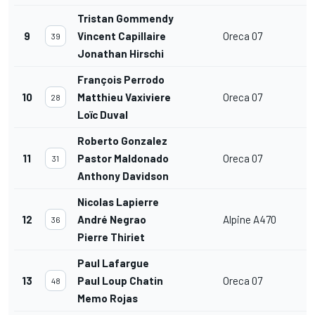
Tristan Gommendy
9
Vincent Capillaire
Oreca 07
39
Jonathan Hirschi
François Perrodo
10
Matthieu Vaxiviere
Oreca 07
28
Loïc Duval
Roberto Gonzalez
11
Pastor Maldonado
Oreca 07
31
Anthony Davidson
Nicolas Lapierre
12
André Negrao
Alpine A470
36
Pierre Thiriet
Paul Lafargue
13
Paul Loup Chatin
Oreca 07
48
Memo Rojas