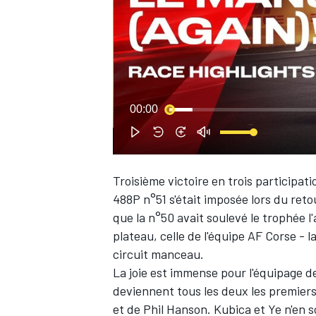
WRC
00:00
Troisième victoire en trois participat
488P n°51 s'était imposée lors du ret
que la n°50 avait soulevé le trophée l'
plateau, celle de l'équipe
AF Corse
- l
circuit manceau.
WEC
La joie est immense pour l'équipage 
deviennent tous les deux les premiers
et de
Phil Hanson
. Kubica et Ye n'en