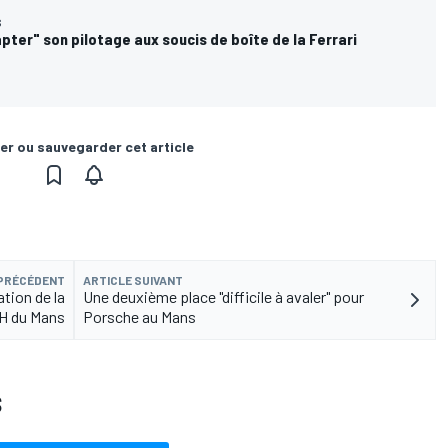
S
pter" son pilotage aux soucis de boîte de la Ferrari
er ou sauvegarder cet article
 PRÉCÉDENT
ARTICLE SUIVANT
ation de la
Une deuxième place "difficile à avaler" pour
H du Mans
Porsche au Mans
S