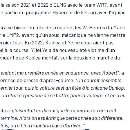
de la saison 2021 et 2022 d'ELMS avec le team WRT, avant
ire partie du programme Hypercar de Ferrari avec l'équipe
ussi à se hisser en tête de la course des 24 Heures du Mans
orie LMP2, avant qu'un souci mécanique ne vienne mettre
ernier tour. En 2022, Kubica et Ye ne courraient pas
é à la course. Yifei Ye a de nouveau été victime d'un
pendant que Kubica montait sur la deuxième marche du
, pendant ma première année en endurance, avec Robert"
, a
onférence de presse d'après-course.
"On courait ensemble.
nier tour, puis la voiture s'est arrêtée à la chicane Dunlop.
 on était en position de se battre pour la victoire, et on a eu
bert plaisantait en disant que les deux fois où on avait
terminé. Alors on espérait que cette année soit différente,
is, on a bien franchi la ligne d'arrivée !"