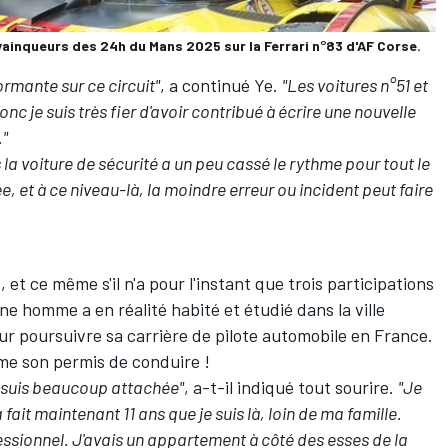
s vainqueurs des 24h du Mans 2025 sur la Ferrari n°83 d'AF Corse.
ormante sur ce circuit"
, a continué Ye.
"Les voitures n°51 et
c je suis très fier d'avoir contribué à écrire une nouvelle
."
la voiture de sécurité a un peu cassé le rythme pour tout le
e, et à ce niveau-là, la moindre erreur ou incident peut faire
et ce même s'il n'a pour l'instant que trois participations
e homme a en réalité habité et étudié dans la ville
pour poursuivre sa carrière de pilote automobile en France.
ême son permis de conduire !
me suis beaucoup attachée"
, a-t-il indiqué tout sourire.
"Je
a fait maintenant 11 ans que je suis là, loin de ma famille.
fessionnel. J'avais un appartement à côté des esses de la