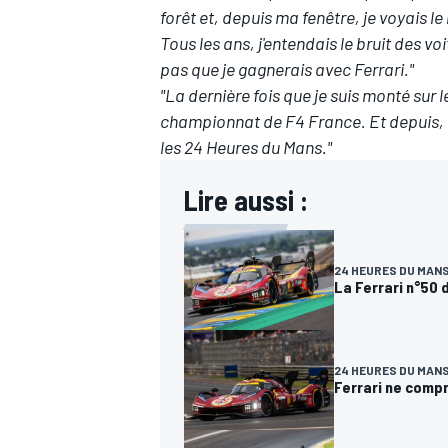
forêt et, depuis ma fenêtre, je voyais le
Tous les ans, j'entendais le bruit des vo
pas que je gagnerais avec Ferrari."
"La dernière fois que je suis monté sur 
championnat de F4 France. Et depuis, 
les 24 Heures du Mans."
Lire aussi :
24 HEURES DU MAN
La Ferrari n°50 
24 HEURES DU MAN
Ferrari ne compr