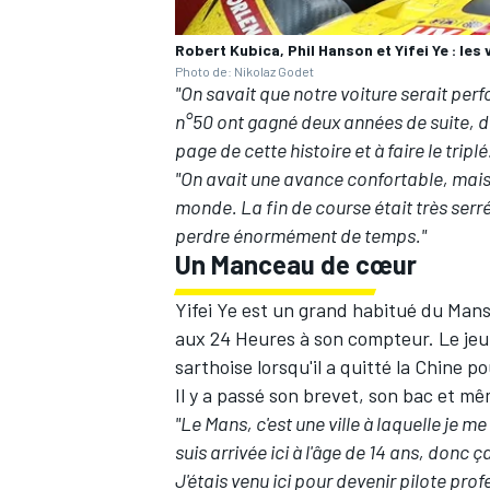
Robert Kubica, Phil Hanson et Yifei Ye : le
Photo de: Nikolaz Godet
"On savait que notre voiture serait perf
n°50 ont gagné deux années de suite, don
AUTRES CHAMPIONNATS
page de cette histoire et à faire le triplé
"On avait une avance confortable, mais 
monde. La fin de course était très serré
perdre énormément de temps."
Un Manceau de cœur
Yifei Ye est un grand habitué du Mans, 
aux 24 Heures à son compteur. Le jeun
sarthoise lorsqu'il a quitté la Chine 
Il y a passé son brevet, son bac et m
"Le Mans, c'est une ville à laquelle je 
suis arrivée ici à l'âge de 14 ans, donc ç
J'étais venu ici pour devenir pilote pro