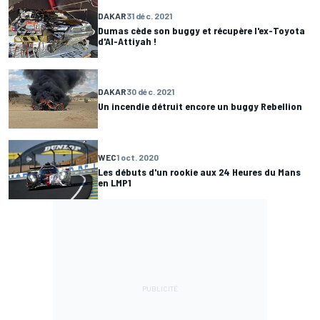
DAKAR
31 déc. 2021
Dumas cède son buggy et récupère l'ex-Toyota
d'Al-Attiyah !
DAKAR
30 déc. 2021
Un incendie détruit encore un buggy Rebellion
WEC
1 oct. 2020
Les débuts d'un rookie aux 24 Heures du Mans
en LMP1