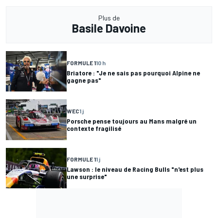
Plus de
Basile Davoine
FORMULE 1
10 h
Briatore : "Je ne sais pas pourquoi Alpine ne
gagne pas"
WEC
1 j
Porsche pense toujours au Mans malgré un
contexte fragilisé
FORMULE 1
1 j
Lawson : le niveau de Racing Bulls "n'est plus
une surprise"