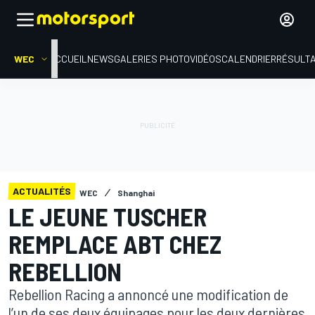
WEC
ACCUEIL
NEWS
GALERIES PHOTO
VIDÉOS
CALENDRIER
RÉSULT
ACTUALITÉS
WEC
Shanghai
LE JEUNE TUSCHER
REMPLACE ABT CHEZ
REBELLION
Rebellion Racing a annoncé une modification de
l’un de ses deux équipages pour les deux dernières