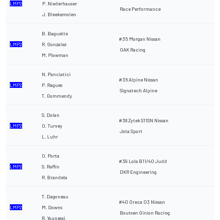
LMP2
P. Niederhauser
Race Performance
J. Bleekemolen
B. Baguette
#35 Morgan Nissan
LMP2
R. Gonzalez
OAK Racing
M. Plowman
N. Panciatici
#36 Alpine Nissan
LMP2
P. Ragues
Signatech Alpine
T. Gommendy
S. Dolan
#38 Zytek S11SN Nissan
LMP2
O. Turvey
Jota Sport
L. Luhr
O. Porta
#39 Lola B11/40 Judd
LMP2
S. Raffin
DKR Engineering
R. Brandela
T. Dagoneau
#40 Oreca 03 Nissan
LMP2
M. Downs
Boutsen Ginion Racing
R. Younessi