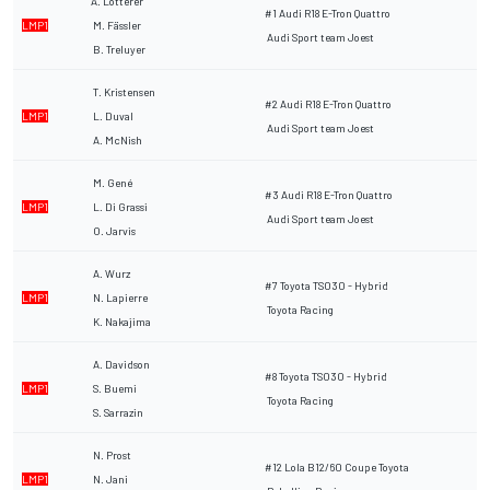
A. Lotterer
#1 Audi R18 E-Tron Quattro
LMP1
M. Fässler
Audi Sport team Joest
B. Treluyer
T. Kristensen
#2 Audi R18 E-Tron Quattro
LMP1
L. Duval
Audi Sport team Joest
A. McNish
M. Gené
#3 Audi R18 E-Tron Quattro
LMP1
L. Di Grassi
Audi Sport team Joest
O. Jarvis
A. Wurz
#7 Toyota TS030 - Hybrid
LMP1
N. Lapierre
Toyota Racing
K. Nakajima
A. Davidson
#8 Toyota TS030 - Hybrid
LMP1
S. Buemi
Toyota Racing
S. Sarrazin
N. Prost
#12 Lola B12/60 Coupe Toyota
LMP1
N. Jani