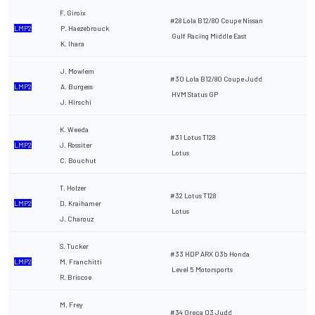
F. Giroix
#28 Lola B12/80 Coupe Nissan
LMP2
P. Haezebrouck
Gulf Racing Middle East
K. Ihara
J. Mowlem
#30 Lola B12/80 Coupe Judd
LMP2
A. Burgess
HVM Status GP
J. Hirschi
K. Weeda
#31 Lotus T128
LMP2
J. Rossiter
Lotus
C. Bouchut
T. Holzer
#32 Lotus T128
LMP2
D. Kraihamer
Lotus
J. Charouz
S. Tucker
#33 HDP ARX 03b Honda
LMP2
M. Franchitti
Level 5 Motorsports
R. Briscoe
M. Frey
#34 Oreca 03 Judd