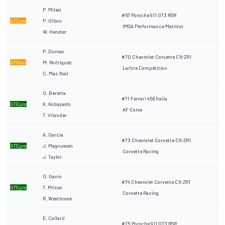
P. Milesi
#67 Porsche 911 GT3 RSR
GTEam
P. Gibon
IMSA Performance Matmut
W. Henzler
P. Dumas
#70 Chevrolet Corvette C6-ZR1
GTEam
M. Rodriguez
Larbre Compétition
C. Mac Neil
O. Beretta
#71 Ferrari 458 Italia
GTEpro
K. Kobayashi
AF Corse
T. Vilander
A. Garcia
#73 Chevrolet Corvette C6-ZR1
GTEpro
J. Magnussen
Corvette Racing
J. Taylor
O. Gavin
#74 Chevrolet Corvette C6-ZR1
GTEpro
T. Milner
Corvette Racing
R. Westbrook
E. Collard
#75 Porsche 911 GT3 RSR