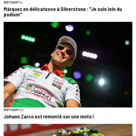
MOTOGP
1 h
Márquez en délicatesse à Silverstone : "Je suis loin du
podium"
MOTOGP
2 h
Johann Zarco est remonté sur une moto !