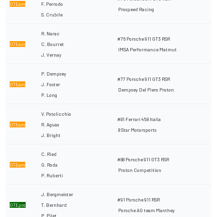
GTEam
F. Perrodo
Prospeed Racing
S. Crubile
R. Narac
#76 Porsche 911 GT3 RSR
GTEam
C. Bourret
IMSA Performance Matmut
J. Vernay
P. Dempsey
#77 Porsche 911 GT3 RSR
GTEam
J. Foster
Dempsey Del Piero Proton
P. Long
V. Potolicchio
#81 Ferrari 458 Italia
GTEam
R. Aguas
8 Star Motorsports
J. Bright
C. Ried
#88 Porsche 911 GT3 RSR
GTEam
G. Roda
Proton Competition
P. Ruberti
J. Bergmeister
#91 Porsche 911 RSR
GTEpro
T. Bernhard
Porsche AG team Manthey
P. Pilet