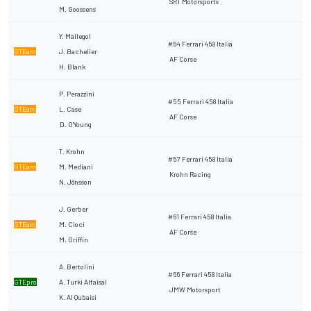
SRT Motorsports
M. Goossens
Y. Mallegol
#54 Ferrari 458 Italia
GTEam
J. Bachelier
AF Corse
H. Blank
P. Perazzini
#55 Ferrari 458 Italia
GTEam
L. Case
AF Corse
D. O'Young
T. Krohn
#57 Ferrari 458 Italia
GTEam
M. Mediani
Krohn Racing
N. Jönsson
J. Gerber
#61 Ferrari 458 Italia
GTEam
M. Cioci
AF Corse
M. Griffin
A. Bertolini
#66 Ferrari 458 Italia
GTEpro
A. Turki Alfaisal
JMW Motorsport
K. Al Qubaisi