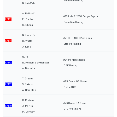
Rebellion Racing
N. Heidfeld
A. Belicchi
#13 Lola B12/60 Coupe Toyota
LMP1
M. Beche
Rebellion Racing
C. Cheng
N. Leventis
#21 HDP ARX 03c Honda
LMP1
D. Watts
Strakka Racing
J. Kane
O.Pla
#24 Morgan Nissan
LMP2
D. Heinemeier-Hansson
OAK Racing
A. Brundle
T. Graves
#25 Oreca 03 Nissan
LMP2
S. Nakano
Delta ADR
A. Hamilton
R. Rusinov
#26 Oreca 03 Nissan
LMP2
J. Martin
G-Drive Racing
M. Conway