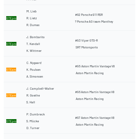
M. Lieb
#92 Porsche 911 RSR
GTEpro
R. Lietz
? Porsche AG team Manthey
R. Dumas
J. Bombarito
#93 Viper GTS-R
GTEpro
T. Kendall
SRT Motorsports
K. Wittmer
C. Nygaard
#95 Aston Martin Vantage V8
GTEam
K. Poulsen
Aston Martin Racing
A. Simonsen
J. Campbell-Walter
#96 Aston Martin Vantage V8
GTEam
R. Goethe
Aston Martin Racing
S. Hall
P. Dumbreck
#97 Aston Martin Vantage V8
GTEpro
S. Mücke
Aston Martin Racing
D. Turner