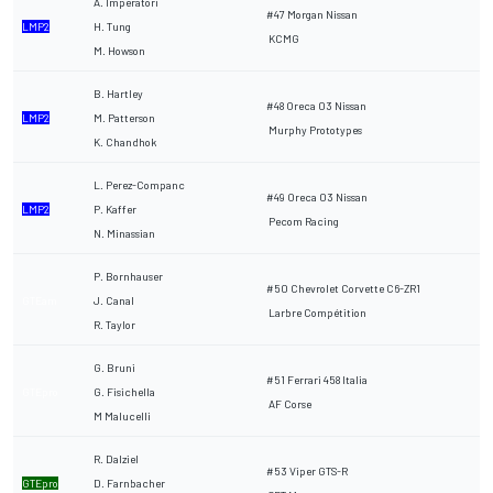
A. Imperatori
#47 Morgan Nissan
LMP2
H. Tung
KCMG
M. Howson
B. Hartley
#48 Oreca 03 Nissan
LMP2
M. Patterson
Murphy Prototypes
K. Chandhok
L. Perez-Companc
#49 Oreca 03 Nissan
LMP2
P. Kaffer
Pecom Racing
N. Minassian
P. Bornhauser
#50 Chevrolet Corvette C6-ZR1
GTEam
J. Canal
Larbre Compétition
R. Taylor
G. Bruni
#51 Ferrari 458 Italia
GTEpro
G. Fisichella
AF Corse
M Malucelli
R. Dalziel
#53 Viper GTS-R
GTEpro
D. Farnbacher