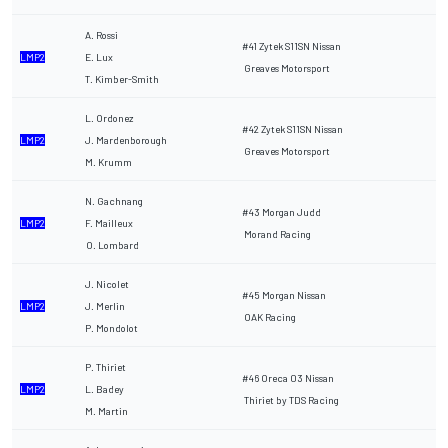
A. Rossi
#41 Zytek S11SN Nissan
LMP2
E. Lux
Greaves Motorsport
T. Kimber-Smith
L. Ordonez
#42 Zytek S11SN Nissan
LMP2
J. Mardenborough
Greaves Motorsport
M. Krumm
N. Gachnang
#43 Morgan Judd
LMP2
F. Mailleux
Morand Racing
O. Lombard
J. Nicolet
#45 Morgan Nissan
LMP2
J. Merlin
OAK Racing
P. Mondolot
P. Thiriet
#46 Oreca 03 Nissan
LMP2
L. Badey
Thiriet by TDS Racing
M. Martin