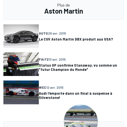
Plus de
Aston Martin
AUTO
26 avr. 2015
Le CUV Aston Martin DBX produit aux USA?
FIA F2
13 avr. 2015
Status GP confirme Stanaway, vu comme un
"futur Champion du Monde"
WEC
12 avr. 2015
Audi l'emporte dans un final à suspense à
Silverstone!