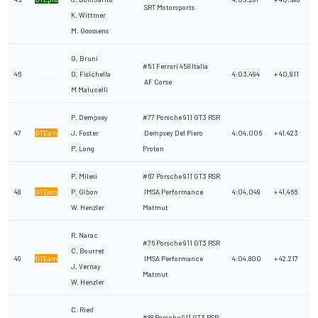
SRT Motorsports
K. Wittmer
M. Goossens
G. Bruni
#51 Ferrari 458 Italia
46
GTEpro
G. Fisichella
4:03.494
+ 40.911
AF Corse
M Malucelli
P. Dempsey
#77 Porsche 911 GT3 RSR
47
GTEam
J. Foster
Dempsey Del Piero
4:04.006
+ 41.423
P. Long
Proton
P. Milesi
#67 Porsche 911 GT3 RSR
48
GTEam
P. Gibon
IMSA Performance
4:04.049
+ 41.466
W. Henzler
Matmut
R. Narac
#76 Porsche 911 GT3 RSR
C. Bourret
49
GTEam
IMSA Performance
4:04.800
+ 42.217
J. Vernay
Matmut
W. Henzler
C. Ried
#88 Porsche 911 GT3 RSR