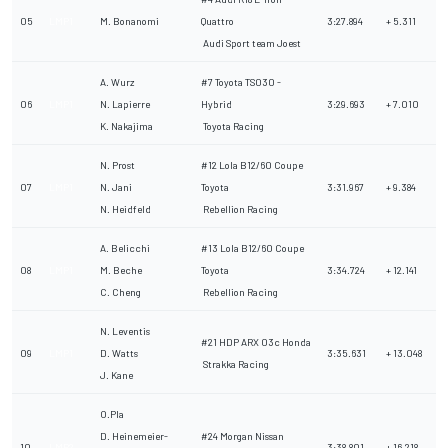
05
LMP1
M. Bonanomi
Quattro
3:27.894
+ 5.311
Audi Sport team Joest
A. Wurz
#7 Toyota TS030 -
06
LMP1
N. Lapierre
Hybrid
3:29.693
+ 7.010
K. Nakajima
Toyota Racing
N. Prost
#12 Lola B12/60 Coupe
07
LMP1
N. Jani
Toyota
3:31.967
+ 9.384
N. Heidfeld
Rebellion Racing
A. Belicchi
#13 Lola B12/60 Coupe
08
LMP1
M. Beche
Toyota
3:34.724
+ 12.141
C. Cheng
Rebellion Racing
N. Leventis
#21 HDP ARX 03c Honda
09
LMP1
D. Watts
3:35.631
+ 13.048
Strakka Racing
J. Kane
O.Pla
D. Heinemeier-
#24 Morgan Nissan
10
LMP2
3:38.801
+ 16.218