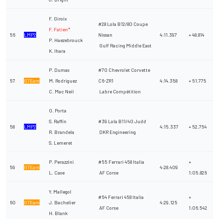
F. Giroix
#28 Lola B12/80 Coupe
F. Fatien*
56
LMP2
Nissan
4:11.397
+ 48.814
P. Haezebrouck
Gulf Racing Middle East
K. Ihara
P. Dumas
#70 Chevrolet Corvette
57
GTEam
M. Rodriguez
C6-ZR1
4:14.358
+ 51.775
C. Mac Neil
Labre Compétition
O. Porta
S. Raffin
#39 Lola B11/40 Judd
58
LMP2
4:15.337
+ 52.754
R. Brandela
DKR Engineering
S. Lemeret
P. Perazzini
#55 Ferrari 458 Italia
+
59
GTEam
4:28.409
L. Case
AF Corse
1:05.826
Y. Mallegol
#54 Ferrari 458 Italia
+
60
GTEam
J. Bachelier
4:29.125
AF Corse
1:06.542
H. Blank