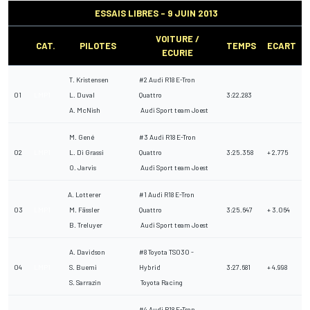
ESSAIS LIBRES - 9 JUIN 2013
VOITURE /
CAT.
PILOTES
TEMPS
ECART
ECURIE
T. Kristensen
#2 Audi R18 E-Tron
01
LMP1
L. Duval
Quattro
3:22.283
A. McNish
Audi Sport team Joest
M. Gené
#3 Audi R18 E-Tron
02
LMP1
L. Di Grassi
Quattro
3:25.358
+ 2.775
O. Jarvis
Audi Sport team Joest
A. Lotterer
#1 Audi R18 E-Tron
03
LMP1
M. Fässler
Quattro
3:25.647
+ 3.064
B. Treluyer
Audi Sport team Joest
A. Davidson
#8 Toyota TS030 -
04
LMP1
S. Buemi
Hybrid
3:27.681
+ 4.998
S. Sarrazin
Toyota Racing
#4 Audi R18 E-Tron