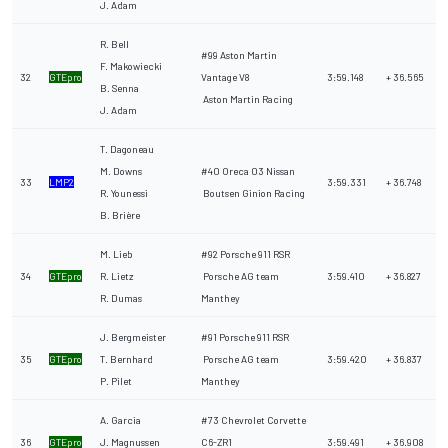
J. Adam
R. Bell
#99 Aston Martin
F. Makowiecki
32
GTEpro
Vantage V8
3:59.148
+ 36.565
B. Senna
Aston Martin Racing
J. Adam
T. Dagoneau
M. Downs
#40 Oreca 03 Nissan
33
LMP2
3:59.331
+ 36.748
R. Younessi
Boutsen Ginion Racing
B. Brière
M. Lieb
#92 Porsche 911 RSR
34
GTEpro
R. Lietz
Porsche AG team
3:59.410
+ 36.827
R. Dumas
Manthey
J. Bergmeister
#91 Porsche 911 RSR
35
GTEpro
T. Bernhard
Porsche AG team
3:59.420
+ 36.837
P. Pilet
Manthey
A. Garcia
#73 Chevrolet Corvette
36
GTEpro
J. Magnussen
C6-ZR1
3:59.491
+ 36.908