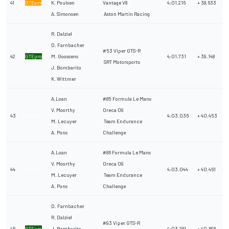
41
GTEam
K. Poulsen
Vantage V8
4:01.216
+ 38.633
A. Simonsen
Aston Martin Racing
R. Dalziel
D. Farnbacher
#53 Viper GTS-R
42
GTEpro
M. Goossens
4:01.731
+ 39.148
SRT Motorsports
J. Bombarito
K. Wittmer
A.Loan
#85 Formula Le Mans
V. Moorthy
Oreca 09
43
LMPC
4:03.036
+ 40.453
M. Lecuyer
Team Endurance
A. Pons
Challenge
A.Loan
#86 Formula Le Mans
V. Moorthy
Oreca 09
44
LMPC
4:03.044
+ 40.461
M. Lecuyer
Team Endurance
A. Pons
Challenge
D. Farnbacher
R. Dalziel
#93 Viper GTS-R
45
GTEpro
J. Bombarito
4:03.281
+ 40.698