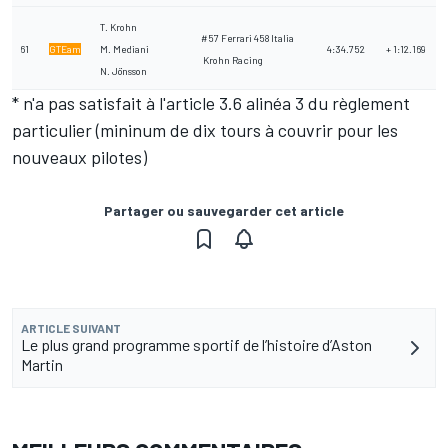
T. Krohn
#57 Ferrari 458 Italia
61
GTEam
M. Mediani
4:34.752
+ 1:12.169
Krohn Racing
N. Jönsson
* n'a pas satisfait à l'article 3.6 alinéa 3 du règlement
particulier (mininum de dix tours à couvrir pour les
nouveaux pilotes)
Partager ou sauvegarder cet article
ARTICLE SUIVANT
Le plus grand programme sportif de l’histoire d’Aston
Martin