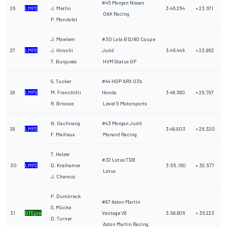
#45 Morgan Nissan
26
LMP2
J. Merlin
3:46.254
+ 23.671
OAK Racing
P. Mondolot
J. Mowlem
#30 Lola B12/80 Coupe
27
LMP2
J. Hirschi
Judd
3:46.446
+ 23.863
T. Burguess
HVM Status GP
S. Tucker
#44 HDP ARX 03b
28
LMP2
M. Franchitti
Honda
3:48.380
+ 25.797
R. Briscoe
Level 5 Motorsports
N. Gachnang
#43 Morgan Judd
29
LMP2
3:48.903
+ 26.320
F. Mailleux
Morand Racing
T. Holzer
#32 Lotus T128
30
LMP2
D. Kraihamer
3:55.160
+ 32.577
Lotus
J. Charouz
P. Dumbreck
#97 Aston Martin
S. Mücke
31
GTEpro
Vantage V8
3:58.806
+ 36.223
D. Turner
Aston Martin Racing