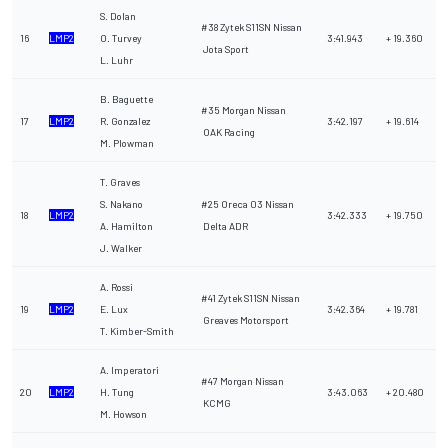
S. Dolan
#38 Zytek S11SN Nissan
16
LMP2
O. Turvey
3:41.943
+ 19.360
Jota Sport
L. Luhr
B. Baguette
#35 Morgan Nissan
17
LMP2
R. Gonzalez
3:42.197
+ 19.614
OAK Racing
M. Plowman
T. Graves
S. Nakano
#25 Oreca 03 Nissan
18
LMP2
3:42.333
+ 19.750
A. Hamilton
Delta ADR
J. Walker
A. Rossi
#41 Zytek S11SN Nissan
19
LMP2
E. Lux
3:42.364
+ 19.781
Greaves Motorsport
T. Kimber-Smith
A. Imperatori
#47 Morgan Nissan
20
LMP2
H. Tung
3:43.063
+ 20.480
KCMG
M. Howson