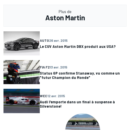
Plus de
Aston Martin
AUTO
26 avr. 2015
Le CUV Aston Martin DBX produit aux USA?
FIA F2
13 avr. 2015
Status GP confirme Stanaway, vu comme un
"futur Champion du Monde"
WEC
12 avr. 2015
Audi l'emporte dans un final à suspense à
Silverstone!