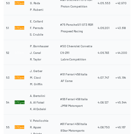
50
GTEam
G. Roda
4:05.553
+ 42.970
Proton Competition
P. Ruberti
E. Collard
#75 Porsche 911 GT3 RSR
51
GTEam
F. Perrodo
4:06.201
+ 43.618
Prospeed Racing
S. Crubile
P. Bornhauser
#50 Chevrolet Corvette
52
GTEam
J. Canal
C6-ZR1
4:06.783
+ 44.200
R. Taylor
Labre Compétition
J. Gerber
#61 Ferrari 458 Italia
53
GTEam
M. Cioci
4:07.747
+ 45.164
AF Corse
M. Griffin
A. Bertolini
#66 Ferrari 458 Italia
54
GTEpro
A. Al Faisal
4:08.127
+ 45.544
JMW Motorsport
K. Al Qubaisi
V. Potolicchio
#81 Ferrari 458 Italia
55
GTEam
R. Aguas
4:08.750
+ 46.167
8 Star Motorsports
J. Bright