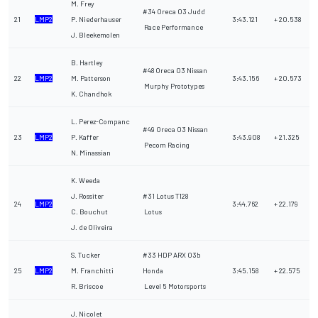
M. Frey
#34 Oreca 03 Judd
21
LMP2
P. Niederhauser
3:43.121
+ 20.538
Race Performance
J. Bleekemolen
B. Hartley
#48 Oreca 03 Nissan
22
LMP2
M. Patterson
3:43.156
+ 20.573
Murphy Prototypes
K. Chandhok
L. Perez-Companc
#49 Oreca 03 Nissan
23
LMP2
P. Kaffer
3:43.908
+ 21.325
Pecom Racing
N. Minassian
K. Weeda
J. Rossiter
#31 Lotus T128
24
LMP2
3:44.762
+ 22.179
C. Bouchut
Lotus
J. de Oliveira
S. Tucker
#33 HDP ARX 03b
25
LMP2
M. Franchitti
Honda
3:45.158
+ 22.575
R. Briscoe
Level 5 Motorsports
J. Nicolet