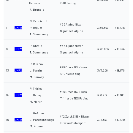
Hansson
OAK Racing
A. Brundle
N. Panciatici
#36 Alpine Nissan
11
LMP2
P. Ragues
3:39.642
+ 17.059
Signatech Alpine
T. Gommendy
P. Chatin
#37 Alpine Nissan
12
LMP2
3:40.907
+ 18.324
T. Gommendy
Signatech Alpine
R. Rusinov
#26 Oreca 03 Nissan
13
LMP2
J. Martin
3:41.259
+ 18.676
G-Drive Racing
M. Conway
P. Thiriet
#46 Oreca 03 Nissan
14
LMP2
L. Badey
3:41.269
+ 18.686
Thiriet by TDS Racing
M. Martin
L. Ordonez
#42 Zytek S11SN Nissan
15
LMP2
J. Mardenborough
3:41.648
+ 19.065
Greaves Motorsport
M. Krumm