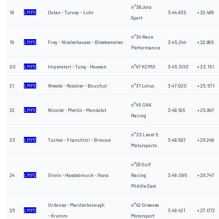
n°38 Jota
18
LMP2
Dolan - Turvey - Luhr
3:44.835
+ 22.486
Sport
n°34 Race
19
LMP2
Frey - Niederhauser - Bleekemolen
3:45.244
+ 22.895
Performance
20
LMP2
Imperatori - Tung - Howson
n°47 KCMG
3:45.500
+ 23.151
21
LMP2
Weeda - Rossiter - Bouchut
n°31 Lotus
3:47.920
+ 25.571
n°45 OAK
22
LMP2
Nicolet - Merlin - Mondolot
3:48.196
+ 25.847
Racing
n°33 Level 5
23
LMP2
Tucker - Franchitti - Briscoe
3:48.597
+ 26.248
Motorsports
n°28 Gulf
24
LMP2
Giroix - Haezebrouck - Ihara
Racing
3:49.096
+ 26.747
Middle East
Ordonez - Mardenborough
n°42 Greaves
25
LMP2
3:49.421
+ 27.072
- Krumm
Motorsport