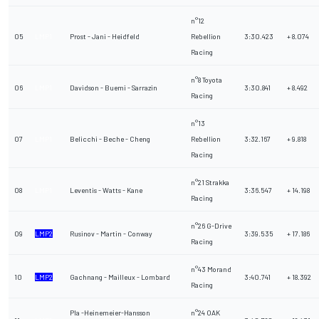
n°12
05
LMP1
Prost - Jani - Heidfeld
Rebellion
3:30.423
+ 8.074
Racing
n°8 Toyota
06
LMP1
Davidson - Buemi - Sarrazin
3:30.841
+ 8.492
Racing
n°13
07
LMP1
Belicchi - Beche - Cheng
Rebellion
3:32.167
+ 9.818
Racing
n°21 Strakka
08
LMP1
Leventis - Watts - Kane
3:36.547
+ 14.198
Racing
n°26 G-Drive
09
LMP2
Rusinov - Martin - Conway
3:39.535
+ 17.186
Racing
n°43 Morand
10
LMP2
Gachnang - Mailleux - Lombard
3:40.741
+ 18.392
Racing
Pla -Heinemeier-Hansson
n°24 OAK