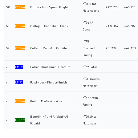
n°81 8 Star
50
GTEam
Potolicchio - Aguas - Bright
4:07.625
+ 45.276
Motorsports
n°54 AF
51
GTEam
Mallegol - Bachelier - Blank
4:09.064
+ 46.715
Corse
n°75
52
GTEam
Collard - Perrodo - Crubile
Prospeed
4:11.719
+ 49.370
Racing
/
LMP2
Holzer - Kraihamer - Charouz
n°32 Lotus
n°41 Greaves
/
LMP2
Rossi - Lux - Kimber-Smith
Motorsport
n°57 Krohn
/
GTEam
Krohn - Mediani - Jönsson
Racing
Bertolini - Turki Alfaisal - Al
n°66 JMW
/
GTEpro
Qubaisi
Motorsport