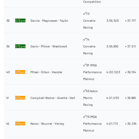
Competition
n°73
38
GTEpro
Garcia - Magnussen - Taylor
Corvette
3:59.526
+ 37.177
Racing
n°74
39
GTEpro
Gavin - Milner - Westbrook
Corvette
3:59.860
+ 37.511
Racing
n°67 IMSA
40
GTEam
Milesi - Gibon - Henzler
Performance
4:00.503
+ 38.154
Matmut
n°96 Aston
41
GTEam
Campbell-Walter - Goethe - Hall
Martin
4:01.035
+ 38.686
Racing
n°76 IMSA
42
GTEam
Narac - Bourret - Vernay
Performance
4:01.713
+ 39.364
Matmut