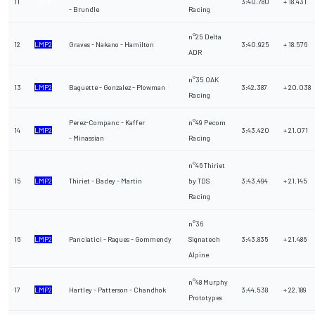
11
LMP2
3:40.780
+ 18.431
- Brundle
Racing
n°25 Delta
12
LMP2
Graves - Nakano - Hamilton
3:40.925
+ 18.576
ADR
n°35 OAK
13
LMP2
Baguette - Gonzalez - Plowman
3:42.387
+ 20.038
Racing
Perez-Companc - Kaffer
n°49 Pecom
14
LMP2
3:43.420
+ 21.071
- Minassian
Racing
n°46 Thiriet
15
LMP2
Thiriet - Badey - Martin
by TDS
3:43.494
+ 21.145
Racing
n°36
16
LMP2
Panciatici - Ragues - Gommendy
Signatech
3:43.835
+ 21.486
Alpine
n°48 Murphy
17
LMP2
Hartley - Patterson - Chandhok
3:44.538
+ 22.189
Prototypes