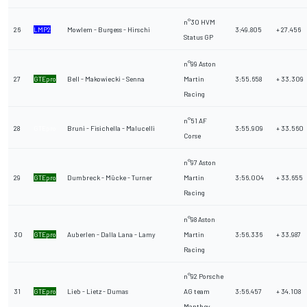
n°30 HVM
26
LMP2
Mowlem - Burgess - Hirschi
3:49.805
+ 27.456
Status GP
n°99 Aston
27
GTEpro
Bell - Makowiecki - Senna
Martin
3:55.658
+ 33.309
Racing
n°51 AF
28
GTEpro
Bruni - Fisichella - Malucelli
3:55.909
+ 33.560
Corse
n°97 Aston
29
GTEpro
Dumbreck - Mücke - Turner
Martin
3:56.004
+ 33.655
Racing
n°98 Aston
30
GTEpro
Auberlen - Dalla Lana - Lamy
Martin
3:56.336
+ 33.987
Racing
n°92 Porsche
31
GTEpro
Lieb - Lietz - Dumas
AG team
3:56.457
+ 34.108
Manthey