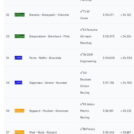
n°71 AF
32
GTEpro
Beretta - Kobayashi - Vilander
3:56.471
+ 34.122
Corse
n°91 Porsche
33
GTEpro
Bergmeister - Bernhard - Pilet
AG team
3:56.573
+ 34.224
Manthey
n°39 DKR
34
LMP2
Porta - Raffin - Brandela
3:56.905
+ 34.556
Engineering
n°40
Boutsen
35
LMP2
Dagoneau - Downs - Younessi
3:57.139
+ 34.790
Ginion
Racing
n°95 Aston
36
GTEam
Nygaard - Poulsen - Simonsen
Martin
3:58.661
+ 36.312
Racing
n°88 Proton
37
GTEam
Ried - Roda - Ruberti
3:59.246
+ 36.897