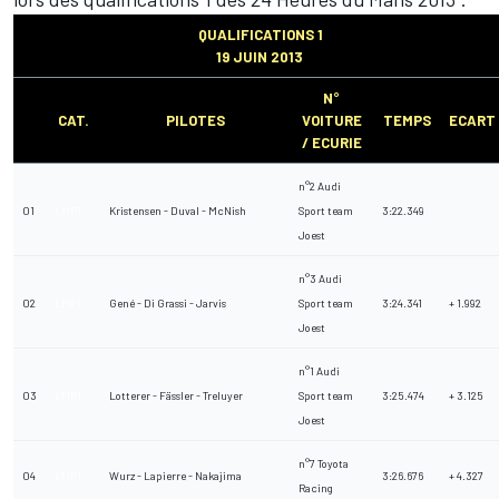
QUALIFICATIONS 1
19 JUIN 2013
N°
CAT.
PILOTES
VOITURE
TEMPS
ECART
/ ECURIE
n°2 Audi
01
LMP1
Kristensen - Duval - McNish
Sport team
3:22.349
Joest
n°3 Audi
02
LMP1
Gené - Di Grassi - Jarvis
Sport team
3:24.341
+ 1.992
Joest
n°1 Audi
03
LMP1
Lotterer - Fässler - Treluyer
Sport team
3:25.474
+ 3.125
Joest
n°7 Toyota
04
LMP1
Wurz - Lapierre - Nakajima
3:26.676
+ 4.327
Racing