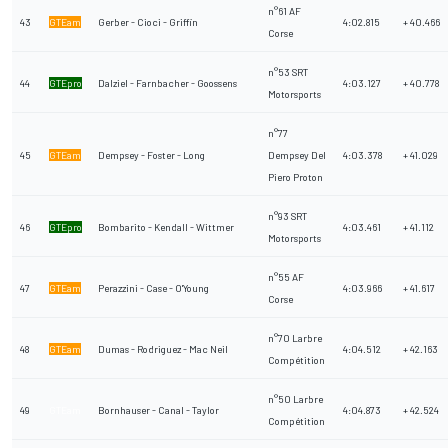
n°61 AF
43
GTEam
Gerber - Cioci - Griffin
4:02.815
+ 40.466
Corse
n°53 SRT
44
GTEpro
Dalziel - Farnbacher - Goossens
4:03.127
+ 40.778
Motorsports
n°77
45
GTEam
Dempsey - Foster - Long
Dempsey Del
4:03.378
+ 41.029
Piero Proton
n°93 SRT
46
GTEpro
Bombarito - Kendall - Wittmer
4:03.461
+ 41.112
Motorsports
n°55 AF
47
GTEam
Perazzini - Case - O'Young
4:03.966
+ 41.617
Corse
n°70 Larbre
48
GTEam
Dumas - Rodriguez - Mac Neil
4:04.512
+ 42.163
Compétition
n°50 Larbre
49
GTEam
Bornhauser - Canal - Taylor
4:04.873
+ 42.524
Compétition