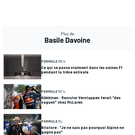
Plus de
Basile Davoine
FORMULE 1
15 h
Ce qui se passe vraiment dans les usines F1
pendant la trêve estivale
FORMULE 1
17 h
Häkkinen : Recruter Verstappen ferait "des
vagues" chez McLaren
FORMULE 1
1 j
Briatore : "Je ne sais pas pourquoi Alpine ne
gagne pas"