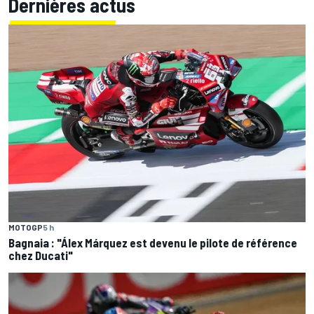
Dernières actus
MOTOGP
5 h
Bagnaia : "Álex Márquez est devenu le pilote de référence
chez Ducati"