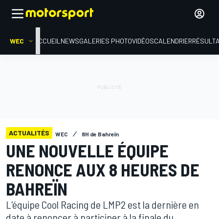
WEC
ACCUEIL
NEWS
GALERIES PHOTO
VIDÉOS
CALENDRIER
RÉSULT
ACTUALITÉS
WEC
8H de Bahreïn
UNE NOUVELLE ÉQUIPE
RENONCE AUX 8 HEURES DE
BAHREÏN
L'équipe Cool Racing de LMP2 est la dernière en
date à renoncer à participer à la finale du