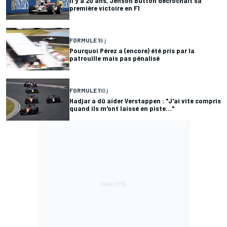
Il y a 20 ans, Jenson Button décrochait sa
première victoire en F1
FORMULE 1
9 j
Pourquoi Pérez a (encore) été pris par la
patrouille mais pas pénalisé
FORMULE 1
10 j
Hadjar a dû aider Verstappen : "J'ai vite compris
quand ils m'ont laissé en piste..."