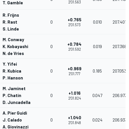
2'01.563
T. Gamble
R. Frijns
+0.765
R. Rast
0
0.010
207.401
2'01.573
S. Linde
M. Conway
+0.784
K. Kobayashi
0
0.019
207.368
2'01.592
N. de Vries
Y. Yifei
+0.969
R. Kubica
0
0.185
207.053
2'01.777
P. Hanson
M. Jaminet
+1.016
P. Chatin
0
0.047
206.973
2'01.824
D. Juncadella
A. Pier Guidi
+1.040
J. Calado
0
0.024
206.933
2'01.848
A. Giovinazzi