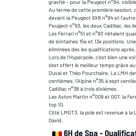
gravité - pour la Peugeot n°94, visibl
Au terme de cette première session, c
devant la Peugeot 9X8 n°94 et l'autre 
Peugeot n°93, les deux Cadillac, les 
Les Ferrari n°51 et n°83 n'étaient qua
de lointaines 15e et 13e positions. Un
éliminées dès les qualifications après
Lors de l'Hyperpole, c'est bien une vo
s'est offert le meilleur temps grâce a
Duval et Théo Pourchaire. La LMH dev
centièmes, l'Alpine n°35 à sept centiè
Cadillac n°38 à trois dixièmes.
Les Aston Martin n°009 et 007, la Fer
top 10.
Côté LMGT3, la pole est revenue à la
David.
6H de Spa - Qualifica