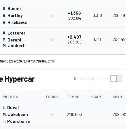
S. Buemi
+1.356
B. Hartley
0
0.316
206.397
2'02.164
R. Hirakawa
A. Lotterer
+2.497
0
1.141
204.488
P. Derani
2'03.305
M. Jaubert
OIR LES RÉSULTATS COMPLETS
e Hypercar
Toutes les statistiques
PILOTES
TOURS
TEMPS
ÉCART
KM/H
L. Duval
M. Jakobsen
0
2'00.653
208.982
T. Pourchaire