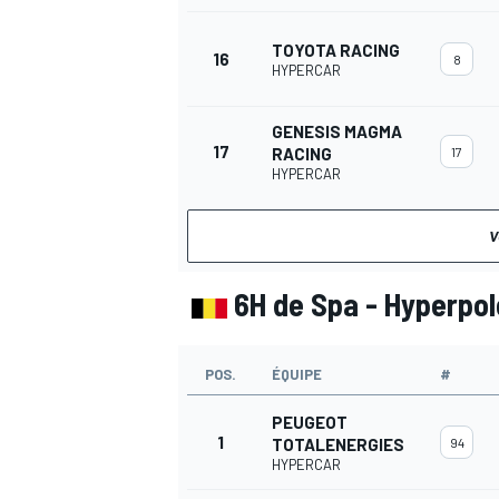
TOYOTA RACING
16
8
HYPERCAR
GENESIS MAGMA
17
RACING
17
HYPERCAR
V
6H de Spa - Hyperpol
POS.
ÉQUIPE
#
PEUGEOT
1
TOTALENERGIES
94
HYPERCAR