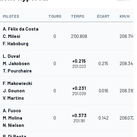
PILOTES
TOURS
TEMPS
ÉCART
KM/H
A. Félix da Costa
C. Milesi
0
2'00.808
208.714
F. Habsburg
L. Duval
+0.215
M. Jakobsen
0
0.215
208.343
2'01.023
T. Pourchaire
F. Makowiecki
+0.231
J. Gounon
0
0.016
208.316
2'01.039
V. Martins
A. Fuoco
+0.373
M. Molina
0
0.142
208.072
2'01.181
N. Nielsen
P. Di Resta