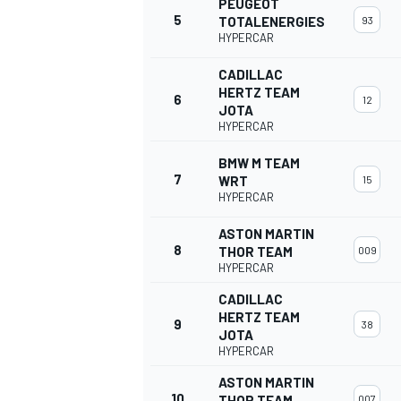
PEUGEOT
5
TOTALENERGIES
93
HYPERCAR
CADILLAC
HERTZ TEAM
6
12
AUTRES CHAMPIONNATS
JOTA
HYPERCAR
BMW M TEAM
7
WRT
15
HYPERCAR
ASTON MARTIN
8
THOR TEAM
009
HYPERCAR
CADILLAC
HERTZ TEAM
9
38
JOTA
HYPERCAR
ASTON MARTIN
10
THOR TEAM
007