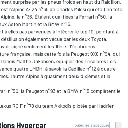
ement surprise par les pneus froids en haut du Raidillon.
'est l'Alpine A424 n°35 de
Charles Milesi
qui était en tête,
Alpine, la n°36. Étaient qualifiées la
Ferrari
n°50, la
deux Aston Martin et la BMW n°15.
nt à elles pas parvenues à intégrer le top 10, pointant à
e désillusion également vécue par les deux Toyota,
 avoir signé seulement les 16e et 12e chronos.
iture française, mais cette fois la Peugeot 9X8 n°94, qui
u Danois
Malthe Jakobsen
, équipier des Tricolores Loïc
ance quatre LMDH, à savoir la Cadillac n°12 à quatre
mes, l'autre Alpine à quasiment deux dixièmes et la
rari n°50, la Peugeot n°93 et la BMW n°15 complètent le
 Lexus RC F n°78 du team Akkodis pilotée par Hadrien
tions Hypercar
Toutes les statistiques