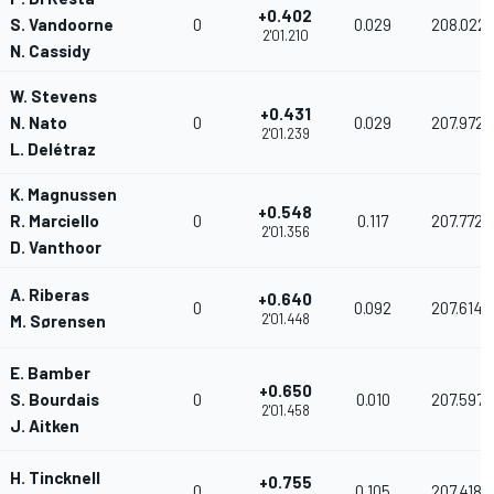
+0.402
S. Vandoorne
0
0.029
208.022
2'01.210
N. Cassidy
W. Stevens
+0.431
N. Nato
0
0.029
207.972
2'01.239
L. Delétraz
K. Magnussen
+0.548
R. Marciello
0
0.117
207.772
2'01.356
D. Vanthoor
A. Riberas
+0.640
0
0.092
207.614
2'01.448
M. Sørensen
E. Bamber
+0.650
S. Bourdais
0
0.010
207.597
2'01.458
J. Aitken
H. Tincknell
+0.755
0
0.105
207.418