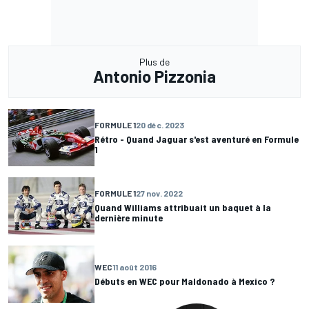
Plus de
Antonio Pizzonia
FORMULE 1
20 déc. 2023
Rétro - Quand Jaguar s'est aventuré en Formule
1
FORMULE 1
27 nov. 2022
Quand Williams attribuait un baquet à la
dernière minute
WEC
11 août 2016
Débuts en WEC pour Maldonado à Mexico ?