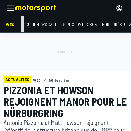
WEC
ACCUEIL
NEWS
GALERIES PHOTO
VIDÉOS
CALENDRIER
RÉSULT
ACTUALITÉS
WEC
Nürburgring
PIZZONIA ET HOWSON
REJOIGNENT MANOR POUR LE
NÜRBURGRING
Antonio Pizzonia et Matt Howson rejoignent
l'effectif de la structure britannique de LMP2 pour