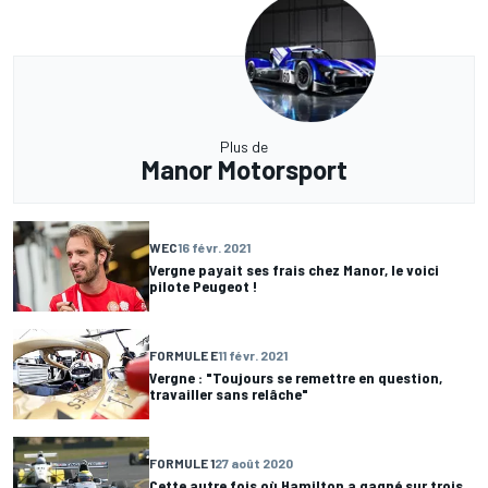
Plus de
Manor Motorsport
WEC
16 févr. 2021
Vergne payait ses frais chez Manor, le voici
pilote Peugeot !
FORMULE E
11 févr. 2021
Vergne : "Toujours se remettre en question,
travailler sans relâche"
FORMULE 1
27 août 2020
Cette autre fois où Hamilton a gagné sur trois