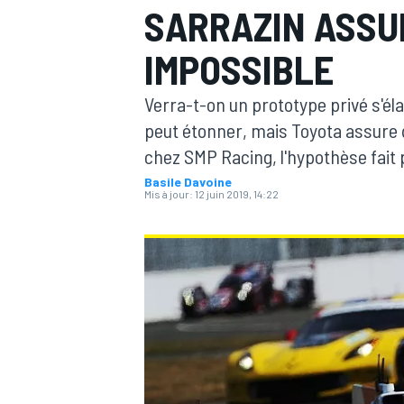
SARRAZIN ASSU
IMPOSSIBLE
Verra-t-on un prototype privé s'él
peut étonner, mais Toyota assure qu
MOTOGP
chez SMP Racing, l'hypothèse fait 
Basile Davoine
Mis à jour:
12 juin 2019, 14:22