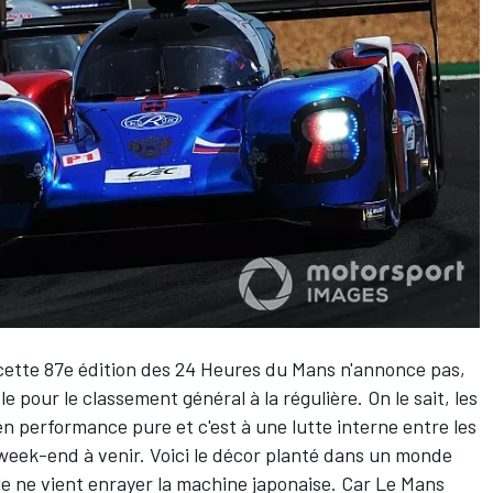
, cette 87e édition des 24 Heures du Mans n'annonce pas,
 pour le classement général à la régulière. On le sait, les
en performance pure et c'est à une lutte interne entre les
week-end à venir. Voici le décor planté dans un monde
ble ne vient enrayer la machine japonaise. Car Le Mans