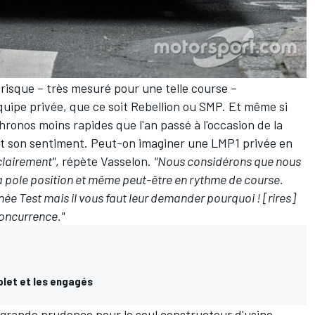
risque – très mesuré pour une telle course –
quipe privée, que ce soit Rebellion ou SMP. Et même si
hronos moins rapides que l'an passé à l'occasion de la
ent son sentiment. Peut-on imaginer une LMP1 privée en
clairement"
, répète Vasselon.
"Nous considérons que nous
la pole position et même peut-être en rythme de course.
née Test mais il vous faut leur demander pourquoi ! [rires]
concurrence."
let et les engagés
grande prudence pour le seul constructeur d'usine