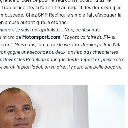
trop prudente, si l'on se fie au regard des deux équipes
embuscade. Chez SMP Racing, le simple fait d'évoquer la
ion amuse autant qu'elle étonne.
 même si je suis très optimiste… Non, ce n'est pas
 micro de
Motorsport.com
.
"Toyota va faire du 3'14 si
ont. Mais nous, jamais de la vie. L'an dernier j'ai fait 3'19,
'on gagne une seconde ou deux, on n'ira pas chercher les
re devant les Rebellion pour que dès le départ on puisse être
 serait le plan idéal, on va dire. Il y aura une belle bagarre