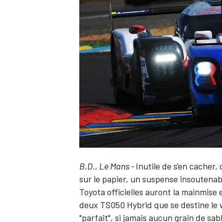
WRC
B.D., Le Mans -
Inutile de s'en cacher
WEC
sur le papier, un suspense insoutenable
Toyota officielles auront la mainmise 
deux TS050 Hybrid que se destine le 
"parfait", si jamais aucun grain de sa