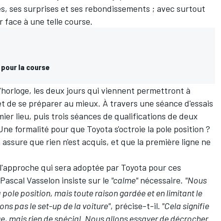
s, ses surprises et ses rebondissements ; avec surtout
er face à une telle course.
pour la course
horloge, les deux jours qui viennent permettront à
t de se préparer au mieux. À travers une séance d'essais
ier lieu, puis trois séances de qualifications de deux
Une formalité pour que Toyota s'octroie la pole position ?
 assure que rien n'est acquis, et que la première ligne ne
 l'approche qui sera adoptée par Toyota pour ces
 Pascal Vasselon insiste sur le
"calme"
nécessaire.
"Nous
pole position, mais toute raison gardée et en limitant le
ns pas le set-up de la voiture"
, précise-t-il.
"Cela signifie
ue, mais rien de spécial. Nous allons essayer de décrocher