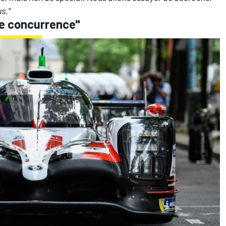
s."
te concurrence"