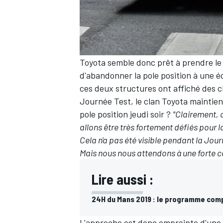
Toyota semble donc prêt à prendre le 
AUTRES CHAMPIONNATS
d'abandonner la pole position à une é
ces deux structures ont affiché des c
Journée Test
, le clan Toyota mainti
pole position jeudi soir ?
"Clairement, 
allons être très fortement défiés pour 
Cela n'a pas été visible pendant la Jour
Mais nous nous attendons à une forte 
Lire aussi :
24H du Mans 2019 : le programme comp
L'approche est donc empreinte d'une 