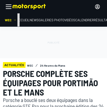
WEC
ACCUEIL
NEWS
GALERIES PHOTO
VIDÉOS
CALENDRIER
RÉSULT
ACTUALITÉS
WEC
24 Heures du Mans
PORSCHE COMPLÈTE SES
ÉQUIPAGES POUR PORTIMÃO
ET LE MANS
Porsche a bouclé ses deux équipages dans la
catégorie GTE Pro pour la prochaine édition des 24