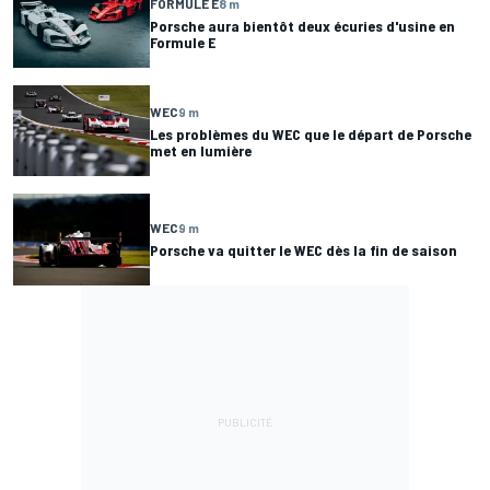
FORMULE E
8 m
Porsche aura bientôt deux écuries d'usine en
Formule E
WEC
9 m
Les problèmes du WEC que le départ de Porsche
met en lumière
WEC
9 m
Porsche va quitter le WEC dès la fin de saison