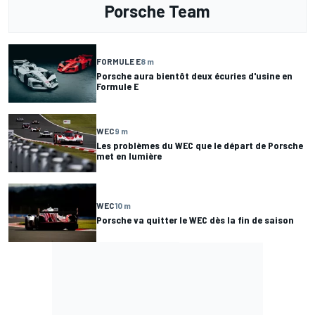
Porsche Team
FORMULE E
8 m
Porsche aura bientôt deux écuries d'usine en
Formule E
WEC
9 m
Les problèmes du WEC que le départ de Porsche
met en lumière
WEC
10 m
Porsche va quitter le WEC dès la fin de saison