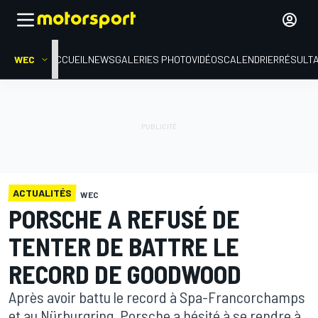
WEC
ACCUEIL
NEWS
GALERIES PHOTO
VIDÉOS
CALENDRIER
RÉSULT
ACTUALITÉS
WEC
PORSCHE A REFUSÉ DE
TENTER DE BATTRE LE
RECORD DE GOODWOOD
Après avoir battu le record à Spa-Francorchamps
et au Nürburgring, Porsche a hésité à se rendre à