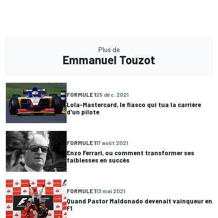
Plus de
Emmanuel Touzot
FORMULE 1
25 déc. 2021
Lola-Mastercard, le fiasco qui tua la carrière
d'un pilote
FORMULE 1
17 août 2021
Enzo Ferrari, ou comment transformer ses
faiblesses en succès
FORMULE 1
13 mai 2021
Quand Pastor Maldonado devenait vainqueur en
F1