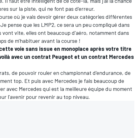
Il faut être intelligent de ce côté-là, mais j'ai la chance
res sur la piste, qui ne font pas d'erreur.
course où je vais devoir gérer deux catégories différentes
. Je pense que les LMP2, ce sera un peu compliqué dans
lles vont vite, elles ont beaucoup d'aéro, notamment dans
emps de m'habituer avant la course !
u cette voie sans issue en monoplace après votre titre
voilà avec un contrat Peugeot et un contrat Mercedes
ntrats, de pouvoir rouler en championnat d'endurance, de
aiment top. Et puis avec Mercedes je fais beaucoup de
ller avec Mercedes qui est la meilleure équipe du moment
our l'avenir pour revenir au top niveau.