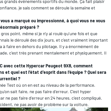
lus grands événements sportifs du monde. Ça fait plaisir
de confiance, je sais comment se déroule la semaine et
i vous a marqué ou impressionné, à quoi vous ne vous
 désormais préparé ?
 gros point, même si je n'y ai roulé qu'une fois et que
onnais le déroulé des dix jours, et c'est vraiment important
 a à faire en dehors du pilotage. Il y a énormément de
arade, c'est très prenant mentalement et physiquement. Il
EC avec cette Hypercar Peugeot 9X8, comment
et quel est l'état d'esprit dans l'équipe
? Quel sera
urrentiel
?
rnée Test où on en est au niveau de la performance.
u'on sait faire, ne pas faire d'erreur. C'est hyper
ar ne pas faire d'erreur en 24 heures, c'est compliqué.
ncident, ne pas avoir de problème sur la voiture.